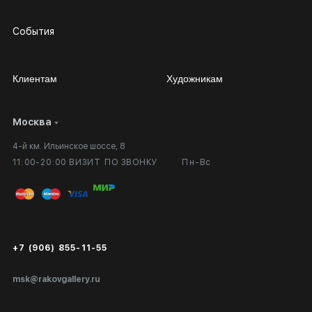
События
Клиентам
Художникам
Москва
Сотрудничество
Личный кабинет
4-й км. Ильинское шоссе, 8
Выставка в галерее
Вопросы и ответы
11:00-20:00 ВИЗИТ ПО ЗВОНКУ
Пн-Вс
Вход в кабинет художника
Оплата и доставка
Публичная оферта
Сертификаты подлинности
+7 (906) 855-11-55
Экспертиза/Вывоз за границу
msk@rakovgallery.ru
Подарочные сертификаты
Корпоративным клиентам