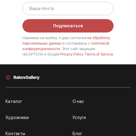
Подписаться
Нажимая на кнопку, я даю согласие
на обработку
персональных данных
и соглашаюсь с
политикой
конфиденциальности.
Этот сайт защищен
reCAPTCHA и Google
Privacy Policy
Terms of Service
Каталог
О нас
Художники
Услуги
Контакты
Блог