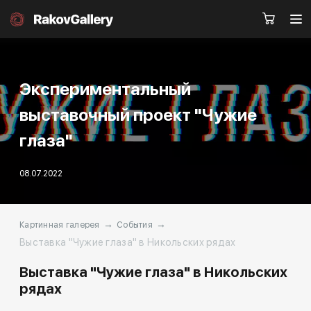
Экспериментальный
Москва
выставочный проект "Чужие
Заказать звонок
глаза"
RU
EN
CN
08.07.2022
Каталог
Художники
→
→
Картинная галерея
События
О нас
Услуги
Выставка "Чужие глаза" в Никольских рядах
События
Контакты
Выставка "Чужие глаза" в Никольских
рядах