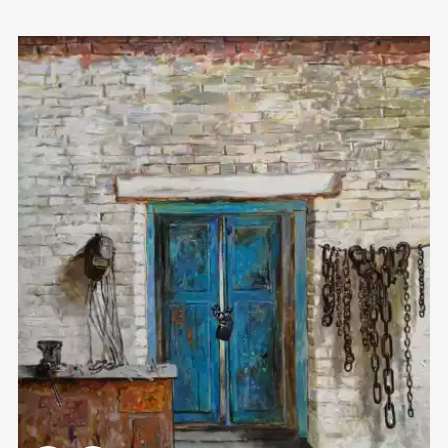
Домен:
rakovgallery.ru