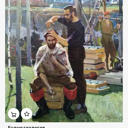
Домен:
rakovgallery.ru
Будни геологов