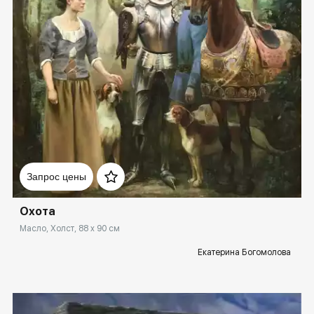
Домен:
rakovgallery.ru
Запрос цены
Охота
Масло, Холст, 88 x 90 см
Екатерина Богомолова