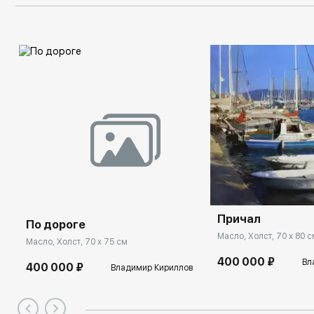
Несломанная пе
дверях Тутанха
Императрица
Масло, Холст, 65 x 160 
Без названия №320
Голова с ногами
Масло, Холст, 96 x 174 см
Музыка
Мечтательница
Скерцо
Смешанная техника, Холст, 80 x 130 см
Масло, Холст, 135 x 190 с
Дерево и звери
Масло, Холст, 91 x 142 
Ольга Суворова
Масло, Холст, 35 x 55 см
Untitled 438
Темпера, Холст, 85 x 120 см
Летние дни
Нет новых сооб
Страдальцы рая
Масло, Холст, 70 x 90 см
340 000 ₽
Прогулка
Когда цветут маки
Юрий Первушин
Кувшинки
Рыжая
Утро в папоротн
Пауза
Масло, Холст, 100 x 120
480 000 ₽
Артур Мирзоян
Масло, Холст, 50 x 60 с
Масло, Дерево, 50 x 60
Масло, Холст, 60 x 70 
1 300 000 ₽
Станислав Плутенко
Масло, Холст, 235 x 190 см
Масло, Холст, 60 x 70 см
400 000 ₽
Александр Саидов
Масло, Холст, 90 x 100 см
Масло, Холст, 80 x 80 см
Масло, Холст, 90 x 80 с
Темпера, Холст, 110 x 8
280 000 ₽
Причал
100 000 ₽
750 000 ₽
А
380 000 ₽
А
Олег Целков
По дороге
Анна Березовская
300 000 ₽
850 000 ₽
1 500 000 ₽
Алексей Савченко
Евгений Монахов
Ст
Масло, Холст, 70 x 80 
Масло, Холст, 70 x 75 см
400 000 ₽
Вл
400 000 ₽
Владимир Кириллов