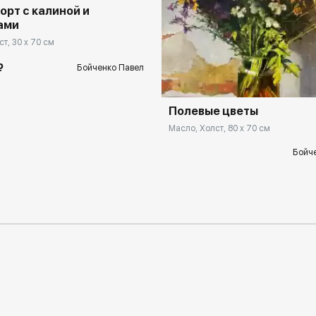
рт с калиной и
ами
т, 30 x 70 см
₽
Бойченко Павел
Полевые цветы
Масло, Холст, 80 x 70 см
Бойч