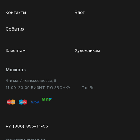
Контакты
Блог
События
Клиентам
Художникам
Москва
Сотрудничество
Личный кабинет
4-й км. Ильинское шоссе, 8
Выставка в галерее
Вопросы и ответы
11:00-20:00 ВИЗИТ ПО ЗВОНКУ
Пн-Вс
Вход в кабинет художника
Оплата и доставка
Публичная оферта
Сертификаты подлинности
+7 (906) 855-11-55
Экспертиза/Вывоз за границу