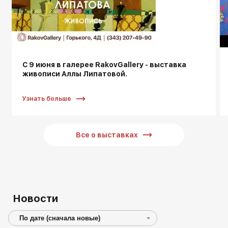
Другие проекты
Rakov
Rakov
special
baget
С 9 июня в галерее RakovGallery - выставка
живописи Аллы Липатовой.
Узнать больше
Все о выставках
Новости