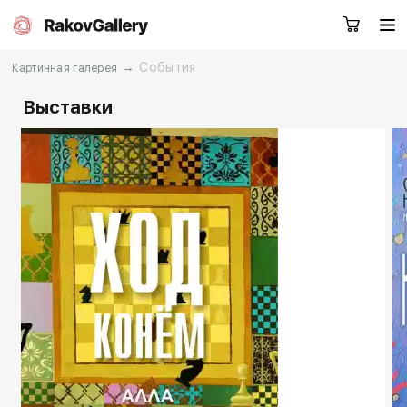
→
События
Картинная галерея
Выставки
Москва
Заказать звонок
RU
EN
CN
Каталог
Художники
О нас
Услуги
События
Контакты