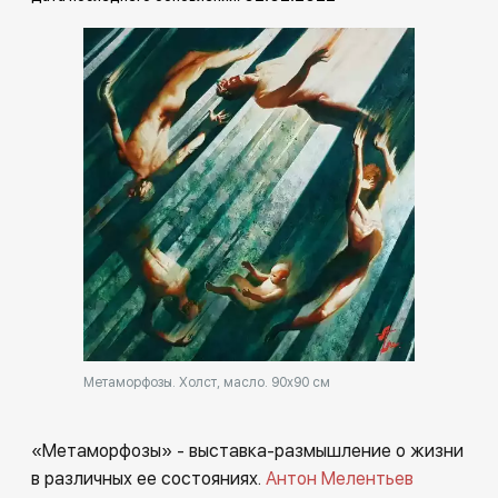
Другие проекты
Rakov
Rakov
special
baget
Метаморфозы. Холст, масло. 90х90 см
«Метаморфозы» - выставка-размышление о жизни
в различных ее состояниях.
Антон Мелентьев