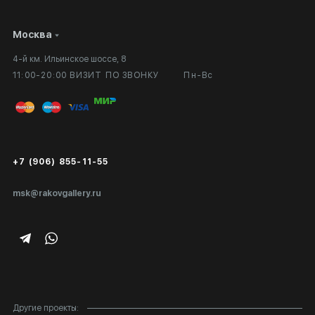
Москва
Сотрудничество
Личный кабинет
4-й км. Ильинское шоссе, 8
Выставка в галерее
Вопросы и ответы
11:00-20:00 ВИЗИТ ПО ЗВОНКУ
Пн-Вс
Вход в кабинет художника
Оплата и доставка
Публичная оферта
Сертификаты подлинности
+7 (906) 855-11-55
Экспертиза/Вывоз за границу
msk@rakovgallery.ru
Подарочные сертификаты
Корпоративным клиентам
Карта сайта
Другие проекты: