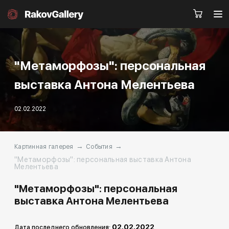
"Метаморфозы": персональная
Москва
выставка Антона Мелентьева
Заказать звонок
02.02.2022
RU
EN
CN
→
→
Каталог
Художники
Картинная галерея
События
"Метаморфозы": персональная выставка Антона
Мелентьева
О нас
Услуги
"Метаморфозы": персональная
События
Контакты
выставка Антона Мелентьева
02.02.2022
Дата последнего обновления: