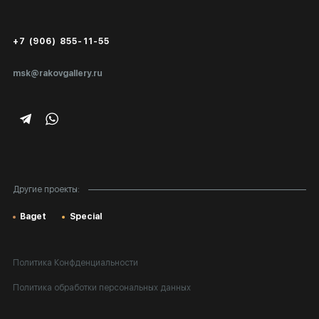
Сертификаты подлинности
+7 (906) 855-11-55
Экспертиза/Вывоз за границу
msk@rakovgallery.ru
Подарочные сертификаты
Корпоративным клиентам
Карта сайта
Другие проекты:
Baget
Special
Политика Конфденциальности
Политика обработки персональных данных