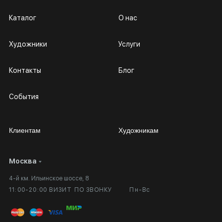
Каталог
О нас
Художники
Услуги
Контакты
Блог
События
Клиентам
Художникам
Москва
Сотрудничество
Личный кабинет
4-й км. Ильинское шоссе, 8
Выставка в галерее
Вопросы и ответы
11:00-20:00 ВИЗИТ ПО ЗВОНКУ
Пн-Вс
Вход в кабинет художника
Оплата и доставка
Публичная оферта