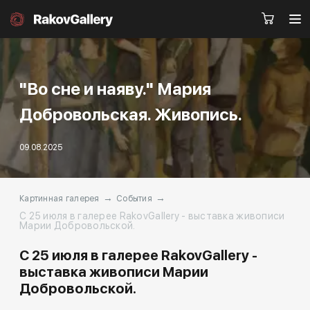
"Во сне и наяву." Мария
Москва
Добровольская. Живопись.
Заказать звонок
09.08.2025
RU
EN
CN
→
→
Каталог
Художники
Картинная галерея
События
С 25 июля в галерее RakovGallery - выставка живописи
Марии Добровольской.
О нас
Услуги
С 25 июля в галерее RakovGallery -
События
Контакты
выставка живописи Марии
Добровольской.