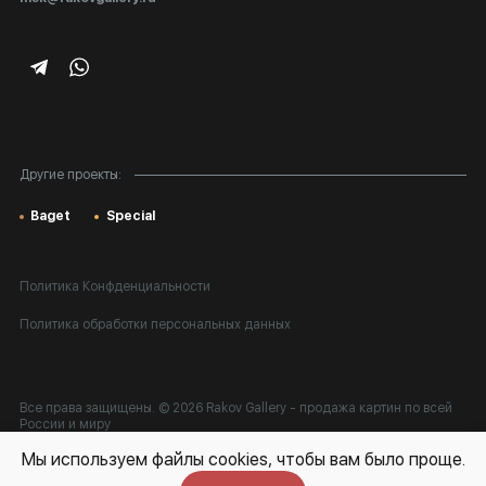
Подарочные сертификаты
Корпоративным клиентам
Карта сайта
Другие проекты:
Baget
Special
Политика Конфденциальности
Политика обработки персональных данных
Все права защищены. © 2026 Rakov Gallery
- продажа картин по всей
России и миру
Мы используем файлы cookies, чтобы вам было проще.
Разработка:
k[u]b