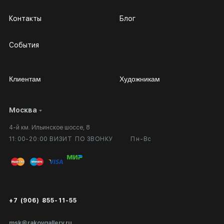
Контакты
Блог
События
Клиентам
Художникам
Москва
Сотрудничество
Личный кабинет
4-й км. Ильинское шоссе, 8
Выставка в галерее
Вопросы и ответы
11:00-20:00 ВИЗИТ ПО ЗВОНКУ
Пн-Вс
Вход в кабинет художника
Оплата и доставка
Публичная оферта
Сертификаты подлинности
+7 (906) 855-11-55
Экспертиза/Вывоз за границу
msk@rakovgallery.ru