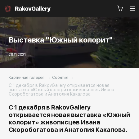
Выставка "Южный колорит"
Москва
29.11.2021
Заказать звонок
RU
EN
CN
→
→
Картинная галерея
События
С 1 декабря в RakovGallery открывается новая
Каталог
Художники
выставка «Южный колорит» живописцев Ивана
Скоробогатова и Анатолия Какалова.
О нас
Услуги
С 1 декабря в RakovGallery
открывается новая выставка «Южный
События
Контакты
колорит» живописцев Ивана
Скоробогатова и Анатолия Какалова.