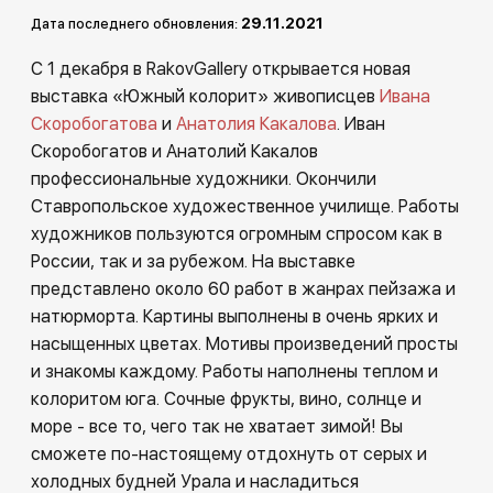
Другие проекты
29.11.2021
Дата последнего обновления:
Rakov
Rakov
С 1 декабря в RakovGallery открывается новая
special
baget
выставка «Южный колорит» живописцев
Ивана
Скоробогатова
и
Анатолия Какалова
. Иван
Скоробогатов и Анатолий Какалов
профессиональные художники. Окончили
Ставропольское художественное училище. Работы
художников пользуются огромным спросом как в
России, так и за рубежом. На выставке
представлено около 60 работ в жанрах пейзажа и
натюрморта. Картины выполнены в очень ярких и
насыщенных цветах. Мотивы произведений просты
и знакомы каждому. Работы наполнены теплом и
колоритом юга. Сочные фрукты, вино, солнце и
море - все то, чего так не хватает зимой! Вы
сможете по-настоящему отдохнуть от серых и
холодных будней Урала и насладиться