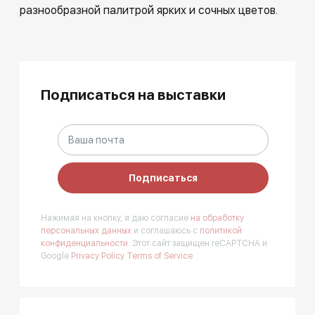
разнообразной палитрой ярких и сочных цветов.
Подписаться на выставки
Подписаться
Нажимая на кнопку, я даю согласие
на обработку
персональных данных
и соглашаюсь с
политикой
конфиденциальности.
Этот сайт защищен reCAPTCHA и
Google
Privacy Policy
Terms of Service