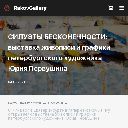
СИЛУЭТЫ БЕСКОНЕЧНОСТИ:
Москва
выставка живописи и графики
Заказать звонок
петербургского художника
RU
EN
CN
Юрия Первушина
Каталог
Художники
04.01.2021
О нас
Услуги
→
→
Картинная галерея
События
С 7 января в Екатеринбурге в галерее RakovGallery
События
Контакты
открывается выставка живописи и графики
петербургского художника Юрия Первушина.