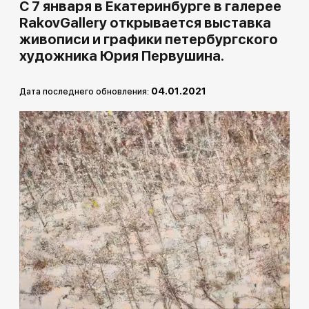
Другие проекты
С 7 января в Екатеринбурге в галерее
RakovGallery открывается выставка
Rakov
Rakov
живописи и графики петербургского
special
baget
художника Юрия Первушина.
04.01.2021
Дата последнего обновления: