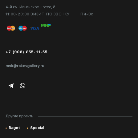
4-й км. Ильинское шоссе, 8
Выставка в галерее
Вопросы и ответы
11:00-20:00 ВИЗИТ ПО ЗВОНКУ
Пн-Вс
Вход в кабинет художника
Оплата и доставка
Публичная оферта
Сертификаты подлинности
+7 (906) 855-11-55
Экспертиза/Вывоз за границу
msk@rakovgallery.ru
Подарочные сертификаты
Корпоративным клиентам
Карта сайта
Другие проекты:
Baget
Special