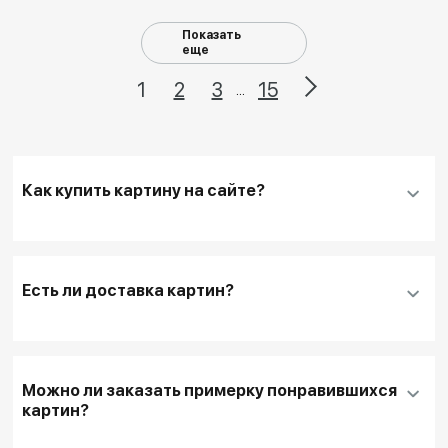
Показать
еще
1
2
3
15
...
Как купить картину на сайте?
Добавить нужную картину
в корзину
Заполнить
контактные данные и адрес
Есть ли доставка картин?
доставки
, если она необходима
Для оплаты покупки банковской картой
выбирайте кнопку
"Купить"
Можно ли заказать примерку понравившихся
Для оплаты другим способом или для запроса
картин?
дополнительной информации перед покупкой