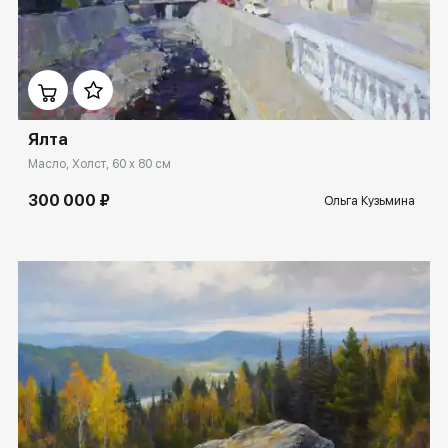
Домен:
rakovgallery.ru
Ялта
Масло, Холст, 60 x 80 см
300 000 ₽
Ольга Кузьмина
Домен:
rakovgallery.ru