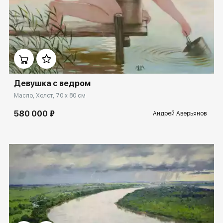
Домен:
rakovgallery.ru
Девушка с ведром
Масло, Холст, 70 x 80 см
580 000 ₽
Андрей Аверьянов
Домен:
rakovgallery.ru