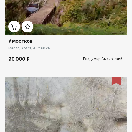
Домен:
rakovgallery.ru
У мостков
Масло, Холст, 45 x 60 см
90 000 ₽
Владимир Смаковский