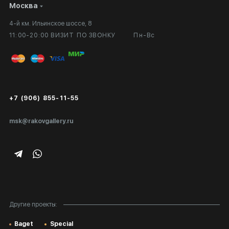
Москва
Сотрудничество
Личный кабинет
4-й км. Ильинское шоссе, 8
Выставка в галерее
Вопросы и ответы
11:00-20:00 ВИЗИТ ПО ЗВОНКУ
Пн-Вс
Вход в кабинет художника
Оплата и доставка
Публичная оферта
Сертификаты подлинности
+7 (906) 855-11-55
Экспертиза/Вывоз за границу
msk@rakovgallery.ru
Подарочные сертификаты
Корпоративным клиентам
Карта сайта
Другие проекты:
Baget
Special