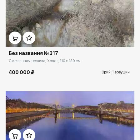
Домен:
rakovgallery.ru
Без названия №317
Смешанная техника, Холст, 110 x 130 см
400 000 ₽
Юрий Первушин
Домен:
rakovgallery.ru