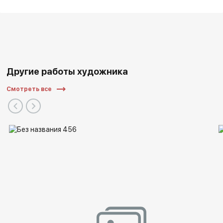
Другие работы художника
Смотреть все
Музей Бенуа (ГМЗ «Петергоф»),
Государственный музей изобразительных искусств
(Екатеринбург),
Собрание современного искусства ЦВЗ «Манеж»
(Санкт-Петербург),
Музей современного русского искусства (Нью-Джерси
США),