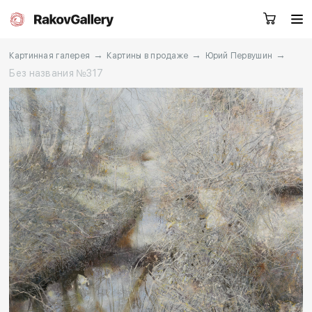
→
→
→
Картинная галерея
Картины в продаже
Юрий Первушин
Без названия №317
Москва
Заказать звонок
RU
EN
CN
Каталог
Художники
О нас
Услуги
События
Контакты