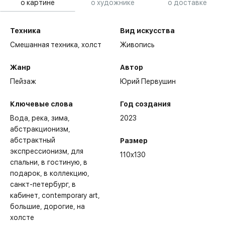
о картине
о художнике
о доставке
Техника
Вид искусства
Смешанная техника,
холст
Живопись
Жанр
Автор
Пейзаж
Юрий Первушин
Ключевые слова
Год создания
Вода
река
зима
2023
абстракционизм
абстрактный
Размер
экспрессионизм
для
110x130
спальни
в гостиную
в
подарок
в коллекцию
санкт-петербург
в
кабинет
contemporary art
большие
дорогие
на
холсте