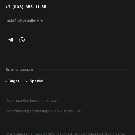
+7 (906) 855-11-55
Экспертиза/Вывоз за границу
msk@rakovgallery.ru
Подарочные сертификаты
Корпоративным клиентам
Карта сайта
Другие проекты:
Baget
Special
Политика Конфденциальности
Политика обработки персональных данных
Все права защищены. © 2026 Rakov Gallery
- продажа картин по всей