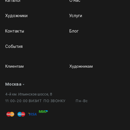
Каталог
О нас
Художники
Услуги
Контакты
Блог
События
Клиентам
Художникам
Москва
Сотрудничество
Личный кабинет
4-й км. Ильинское шоссе, 8
Выставка в галерее
Вопросы и ответы
11:00-20:00 ВИЗИТ ПО ЗВОНКУ
Пн-Вс
Вход в кабинет художника
Оплата и доставка
Публичная оферта
Сертификаты подлинности