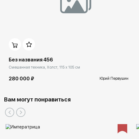
Муниципальный центр искусств (Вресс, Бельгия),
Дом-музей М.П.Мусоргского (Великие Луки),
Вологодский государственный музей изобразительного
искусства.
Без названия 456
Смешанная техника, Холст, 115 x 105 см
280 000 ₽
Юрий Первушин
Вам могут понравиться