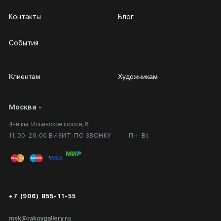
Контакты
Блог
События
Клиентам
Художникам
Москва
Сотрудничество
Личный кабинет
4-й км. Ильинское шоссе, 8
Выставка в галерее
Вопросы и ответы
11:00-20:00 ВИЗИТ ПО ЗВОНКУ
Пн-Вс
Вход в кабинет художника
Оплата и доставка
Публичная оферта
Сертификаты подлинности
+7 (906) 855-11-55
Экспертиза/Вывоз за границу
msk@rakovgallery.ru
Подарочные сертификаты