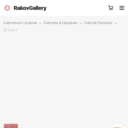
→
→
→
Картинная галерея
Картины в продаже
Сергей Лаушкин
В порт
Москва
Заказать звонок
RU
EN
CN
Каталог
Художники
О нас
Услуги
События
Контакты