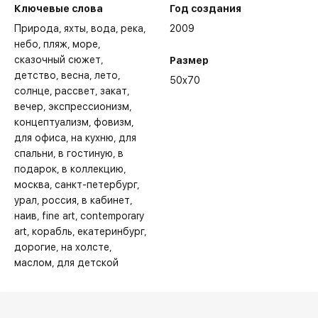
Ключевые слова
Год создания
Природа
яхты
вода
река
2009
небо
пляж
море
сказочный сюжет
Размер
детство
весна
лето
50x70
солнце
рассвет
закат
вечер
экспрессионизм
концептуализм
фовизм
для офиса
на кухню
для
спальни
в гостиную
в
подарок
в коллекцию
москва
санкт-петербург
урал
россия
в кабинет
наив
fine art
contemporary
art
корабль
екатеринбург
дорогие
на холсте
маслом
для детской