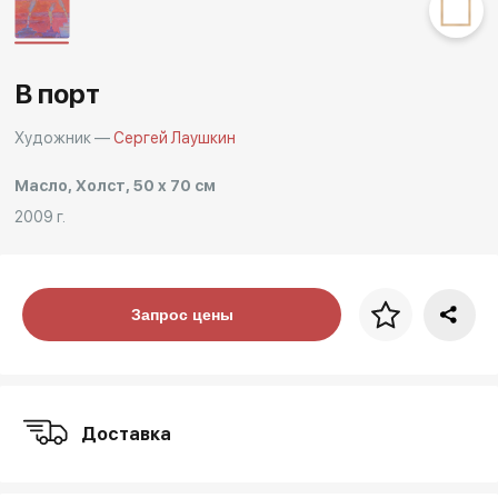
Другие проекты
Rakov
Rakov
special
baget
В порт
Художник —
Сергей Лаушкин
Масло, Холст, 50 x 70 см
2009 г.
Цена за багет
Запрос цены
art. NA003.1.099
Доставка