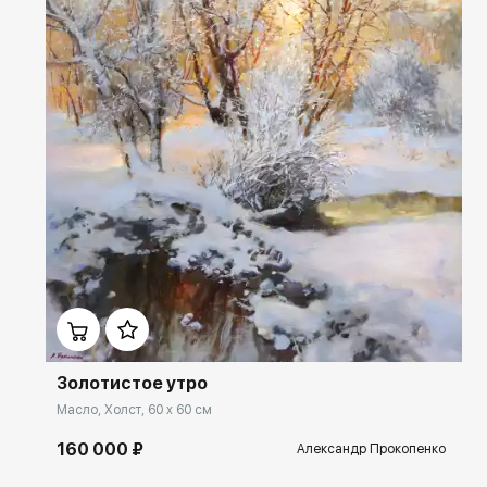
2008 - персональная выставка в Государственной Думе РФ.
2009 - участник в выставке Федерации профессиональных
художников «Подмосковье»
2009 - выставка творческой молодежи «Очарованные красотой» в
галерее «Нагорная» , г. Москва
2010 - коллективная выставка «Москва АРТ ТИШИНКА 2010»
2010 - выставка «Художественный марафон'' Федерации
профессиональных художников «Подмосковье»
2011 - международная специализированная выставка «Москва
КРОКУС ЭКСПО»
2011 - коллективная выставка ЦДХ «Увиденное»
2012 - выставка Федерации профессиональных художников
Домен:
rakovgallery.ru
«Подмосковье» «Параллельные миры"
2012 - «Рождественская выставка» издательства ''Наш Изограф'' в
ГВЗ "На Каширке" г. Москва
2013 - АРТ-ВЕСНА в галерее "Наш ИЗОГРАФ в залах ЦДХ. г.Москва
Золотистое утро
2013-2014г.«В Новый год». Выставка московских художников и
Масло, Холст, 60 x 60 см
скульпторов. Москва. Центральный Дом Художника. (Галерея
"Новая Эра")
160 000 ₽
Александр Прокопенко
2014 - московский международный художественный салон "ЦДХ –