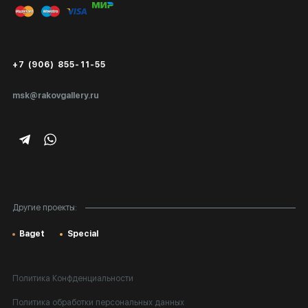
Публичная оферта
Сертификаты подлинности
+7 (906) 855-11-55
Экспертиза/Вывоз за границу
msk@rakovgallery.ru
Подарочные сертификаты
Корпоративным клиентам
Карта сайта
Другие проекты:
Baget
Special
Политика Конфденциальности
Политика обработки персональных данных