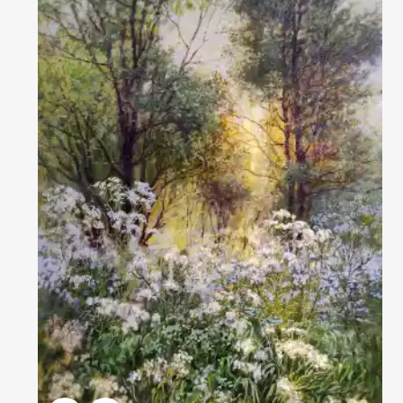
Домен:
rakovgallery.ru