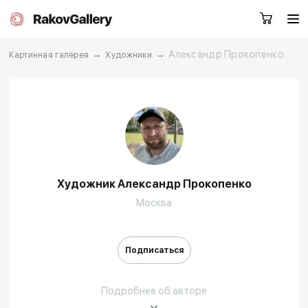
→
→
Александр Прокопенко
Картинная галерея
Художники
Москва
Заказать звонок
RU
EN
CN
Художник Александр Прокопенко
Каталог
Художники
Москва
О нас
Услуги
Подписаться
События
Контакты
Подробнее об авторе