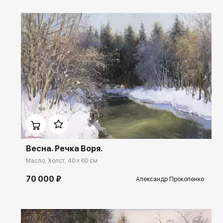
2014 - «Связь времен»
2014 - Московский международный художественный салон "ЦДХ –
2014 - «Арт весна»
2014 - выставка «Поколение» в галерее «Нагорная» г. Москв
2014 - коллективная выставка в Префектуре ЮВАО Москвы.
2015 - выставка в галерее «Palazzo Priuli Bon - Venice»
2015 - выставка «Рождественское настроение» в рамках проекта
Гостиный Двор-2015
2016 - выставочной проект «Гостинный двор-2016»
2016 - Италия Тоскана. Выставочный пленэр-2016»
Домен:
rakovgallery.ru
2017 - арт-география Всемирный Форум Искусств.
Международная выставка-конкурс 2017г.
2017 - международная выставка современного искусства о воде
АРТ-ВОДА-2017г.
Весна. Речка Воря.
2017 - выставка «Москва, ты в памяти моей останешься»
Масло, Холст, 40 x 60 см
Международный художественный фонд
2018г. Выставка. "Москва, ты в памяти моей останешься»
70 000 ₽
Александр Прокопенко
Московская городская дума 2018г.2019г. Выставка. Проект «Две
столицы: Петербург и Москва» Государственный музей истории
Санкт-Петербурга. Петропавловская крепость.2019г. Выставка
«Галерея у Яра» , Камерный художественный салон. «Арт