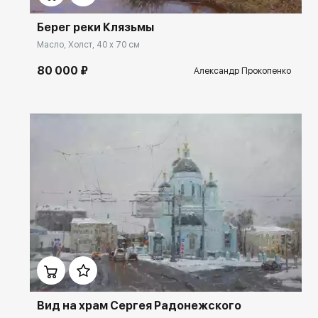
Берег реки Клязьмы
Масло, Холст, 40 x 70 см
80 000 ₽
Александр Прокопенко
Домен:
rakovgallery.ru
Вид на храм Сергея Радонежского