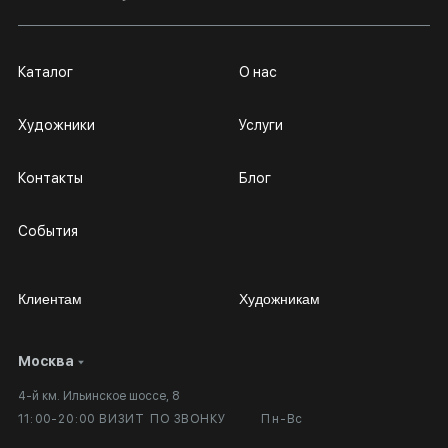
Каталог
О нас
Художники
Услуги
Контакты
Блог
События
Клиентам
Художникам
Москва
Сотрудничество
Личный кабинет
4-й км. Ильинское шоссе, 8
Выставка в галерее
Вопросы и ответы
11:00-20:00 ВИЗИТ ПО ЗВОНКУ
Пн-Вс
Вход в кабинет художника
Оплата и доставка