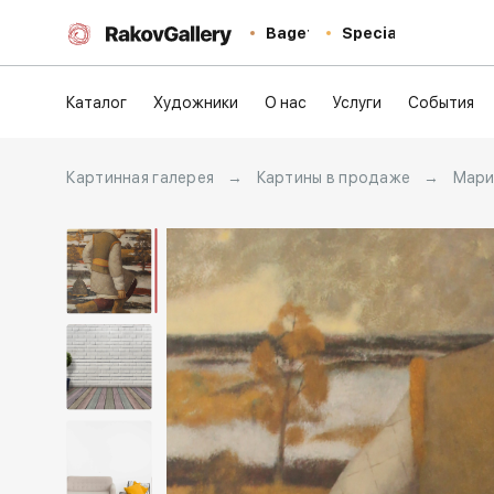
Baget
Special
Каталог
Художники
О нас
Услуги
События
Картинная галерея
→
Картины в продаже
→
Мари