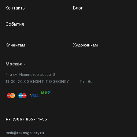
Контакты
Блог
События
Клиентам
Художникам
Москва
Сотрудничество
Личный кабинет
4-й км. Ильинское шоссе, 8
Выставка в галерее
Вопросы и ответы
11:00-20:00 ВИЗИТ ПО ЗВОНКУ
Пн-Вс
Вход в кабинет художника
Оплата и доставка
Публичная оферта
Сертификаты подлинности
+7 (906) 855-11-55
Экспертиза/Вывоз за границу
msk@rakovgallery.ru
Подарочные сертификаты