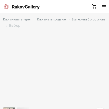
→
→
Картинная галерея
Картины в продаже
Екатерина Богомолова
→
Выбор
Москва
Заказать звонок
RU
EN
CN
Каталог
Художники
О нас
Услуги
События
Контакты