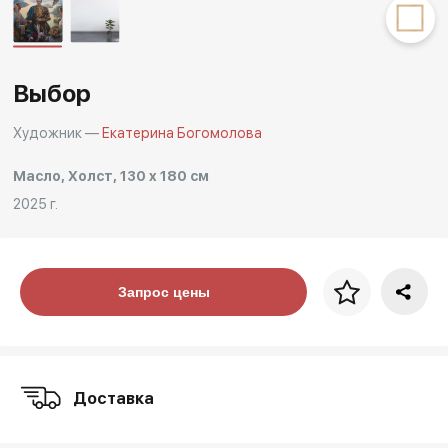
Другие проекты
Rakov
Rakov
special
baget
Выбор
Художник —
Екатерина Богомолова
Масло, Холст, 130 x 180 см
2025 г.
Цена за багет
Запрос цены
art. NA003.1.099
Доставка