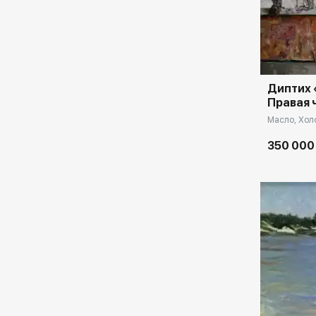
Домен:
Диптих 
Правая 
Масло, Холс
350 000
Домен: