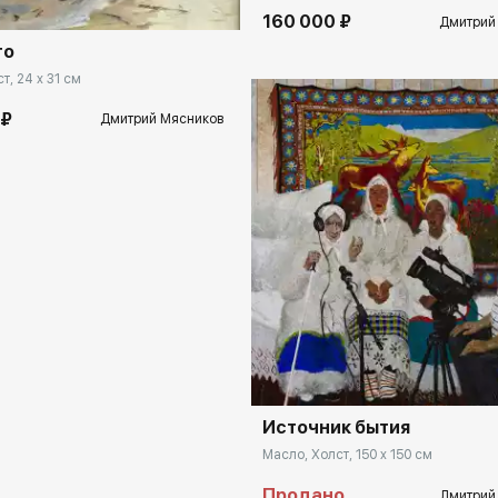
160 000 ₽
Дмитрий
то
т, 24 x 31 см
 ₽
Дмитрий Мясников
Домен:
rakovga
Источник бытия
Масло, Холст, 150 x 150 см
Продано
Дмитрий