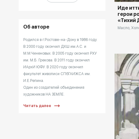
Иде итт
герои р
«Тихий 
Об авторе
Масло, Холс
Родился в г.Ростове-на-Дону в 1986 году.
В 2000 году окончил ДХШ им.А.С. и
М.М.Чиненовых. В 2005 году окончил РХУ
им. М.Б. Грекова. В 2011 году окончил
ИАрхИ ЮФУ. В 2020 году окончил
факультет живописи СПбГАИЖСА им.
И.Е.Репина.
Один из создателей объединения
художников НА ЗЕМЛЕ.
С 2012 года член Союза художников
Читать далее
России.
В 2009 году получил премию Главы
Администрации Ростовской области
(Губернатора) за значительный вклад в
развитие культуры и искусства Дона.