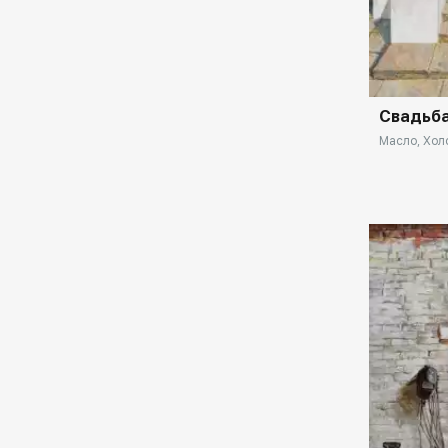
В 2010 году - Лауреат премии "О мерах
государственной поддержки талантливой
Домен:
молодёжи", установленной Указом
Президента Российской Федерации.
В 2013 и 2018 годах Лауреат
Свадьб
Государственной стипендии министерства
Масло, Холс
культуры Российской Федерации.
С 2020 года художник творческой
мастерской под руководством академика
Российской Академии художеств, Санкт-
Петербургское отделение.