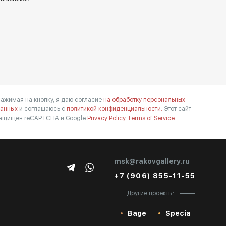
ажимая на кнопку, я даю согласие
на обработку персональных
анных
и соглашаюсь с
политикой конфиденциальности.
Этот сайт
ащищен reCAPTCHA и Google
Privacy Policy
Terms of Service
msk@rakovgallery.ru
+7 (906) 855-11-55
Другие проекты:
Baget
Special