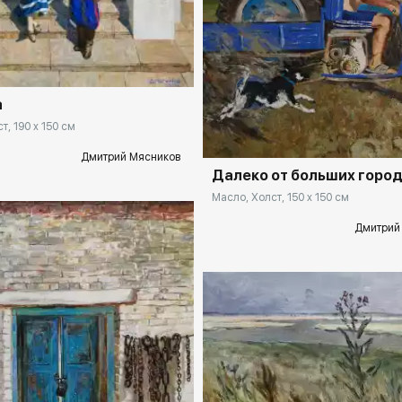
rakovgallery.ru
а
Домен:
rakovga
т, 190 x 150 см
Дмитрий Мясников
Далеко от больших горо
Масло, Холст, 150 x 150 см
Дмитрий
Домен:
rakovga