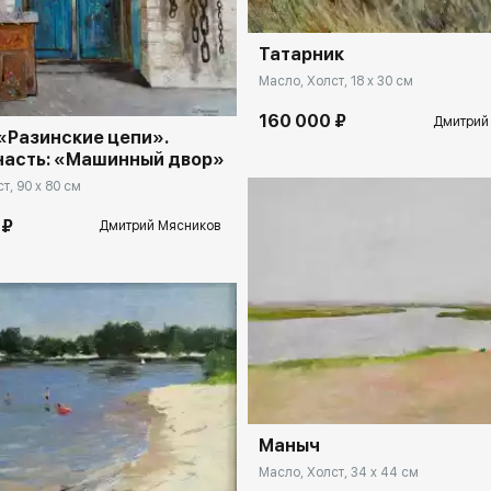
rakovgallery.ru
Татарник
Масло, Холст, 18 x 30 см
160 000 ₽
Дмитрий
«Разинские цепи».
часть: «Машинный двор»
т, 90 x 80 см
 ₽
Дмитрий Мясников
Домен:
rakovga
Маныч
rakovgallery.ru
Масло, Холст, 34 x 44 см