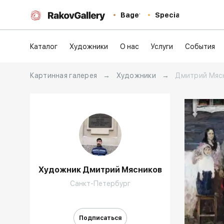
Baget
Special
Каталог
Художники
О нас
Услуги
События
Картинная галерея
→
Художники
→
Дмитрий Мяс
Художник Дмитрий Мясников
Домен:
Санкт-Петербург
Подписаться