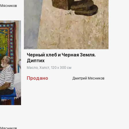
 Мясников
Домен:
rakovgallery.ru
Черный хлеб и Черная Земля.
Диптих
Масло, Холст, 120 x 300 см
Продано
Дмитрий Мясников
llery.ru
 Мясников