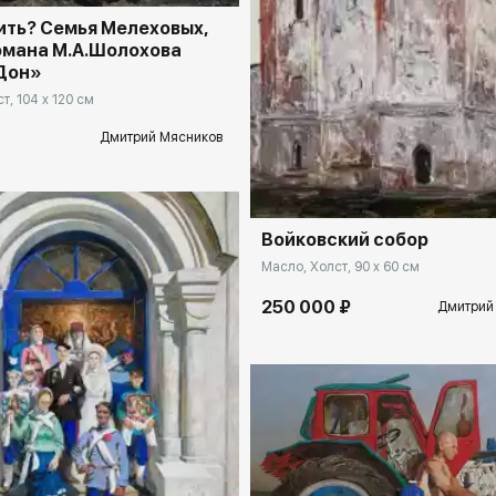
ить? Семья Мелеховых,
омана М.А.Шолохова
Дон»
т, 104 x 120 см
Дмитрий Мясников
Домен:
rakovga
Войковский собор
Масло, Холст, 90 x 60 см
250 000 ₽
Дмитрий