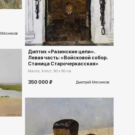
Домен:
rakovgallery.ru
 Мясников
Диптих «Разинские цепи».
Левая часть: «Войсковой собор.
Станица Старочеркасская»
Масло, Холст, 90 x 80 см
350 000 ₽
Дмитрий Мясников
llery.ru