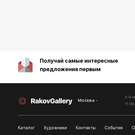
Получай самые интересные
предложения первым
4-й к
Москва
11:0
Каталог
Художники
Контакты
События
О