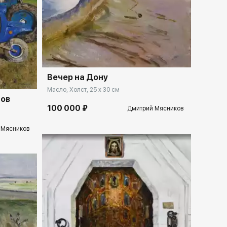
Домен:
rakovgallery.ru
llery.ru
Вечер на Дону
Масло, Холст, 25 x 30 см
дов
100 000 ₽
Дмитрий Мясников
 Мясников
llery.ru