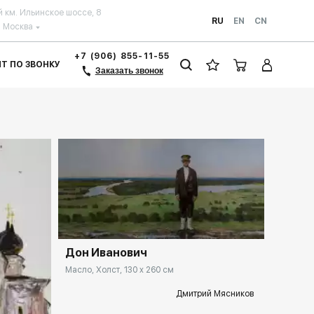
й км. Ильинское шоссе, 8
RU
EN
CN
Москва
+7 (906) 855-11-55
ЗИТ ПО ЗВОНКУ
Заказать звонок
Домен:
rakovgallery.ru
Дон Иванович
Масло, Холст, 130 x 260 см
Дмитрий Мясников