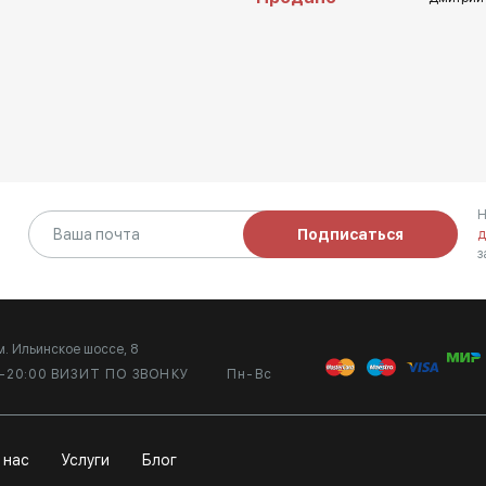
Н
Подписаться
д
з
м. Ильинское шоссе, 8
0-20:00 ВИЗИТ ПО ЗВОНКУ
Пн-Вс
 нас
Услуги
Блог