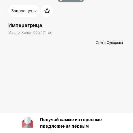
Запрос цены
Императрица
Групповые выставки
Масло, Холст, 96 x 174 см
Ольга Суворова
Получай самые интересные
предложения первым