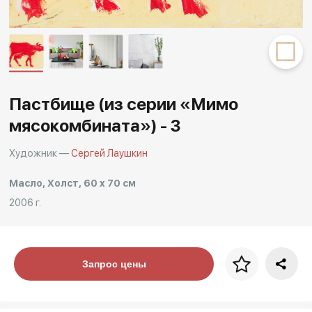
Другие проекты
Rakov
Rakov
special
baget
Пастбище (из серии «Мимо
мясокомбината») - 3
Художник —
Сергей Лаушкин
Масло, Холст, 60 x 70 см
2006 г.
Цена за багет
Запрос цены
art. NA003.1.099