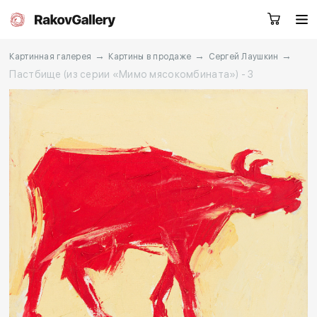
→
→
→
Картинная галерея
Картины в продаже
Сергей Лаушкин
Пастбище (из серии «Мимо мясокомбината») - 3
Москва
Заказать звонок
RU
EN
CN
Каталог
Художники
О нас
Услуги
События
Контакты