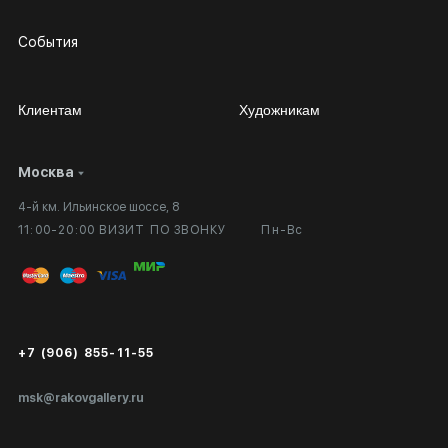
События
Клиентам
Художникам
Москва
Сотрудничество
Личный кабинет
4-й км. Ильинское шоссе, 8
Выставка в галерее
Вопросы и ответы
11:00-20:00 ВИЗИТ ПО ЗВОНКУ
Пн-Вс
Вход в кабинет художника
Оплата и доставка
Публичная оферта
Сертификаты подлинности
+7 (906) 855-11-55
Экспертиза/Вывоз за границу
msk@rakovgallery.ru
Подарочные сертификаты
Корпоративным клиентам