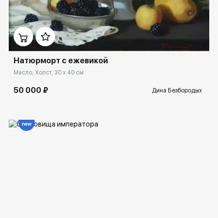
Домен:
rakovgallery.ru
Натюрморт с ежевикой
Масло, Холст, 30 x 40 см
50 000 ₽
Дина Безбородых