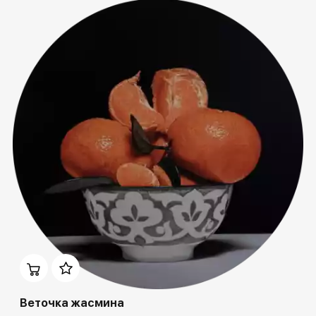
Домен:
rakovgallery.ru
Веточка жасмина