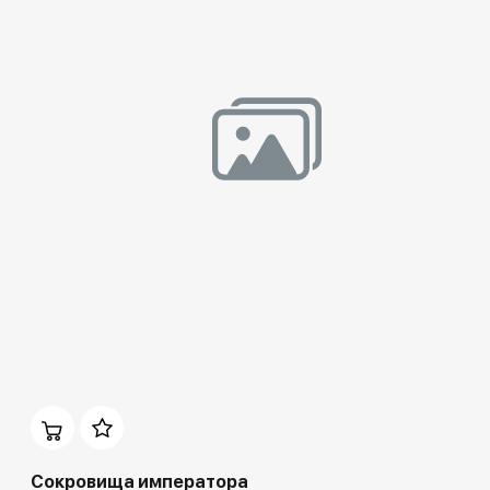
Домен:
rakovgallery.ru
Сокровища императора