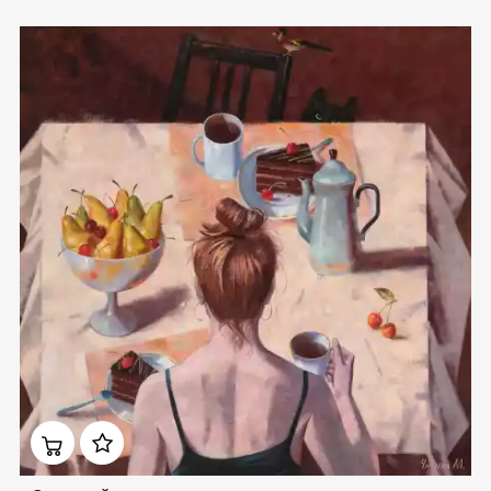
Домен:
rakovgallery.ru