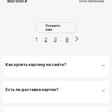
450 000 ₽
Антон Мелентьев
Показать
еще
1
2
3
9
...
Как купить картину на сайте?
Добавить нужную картину
в корзину
Заполнить
контактные данные и адрес
Есть ли доставка картин?
доставки
, если она необходима
Для оплаты покупки банковской картой
выбирайте кнопку
"Купить"