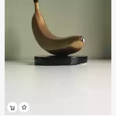
Домен:
rakovgallery.ru