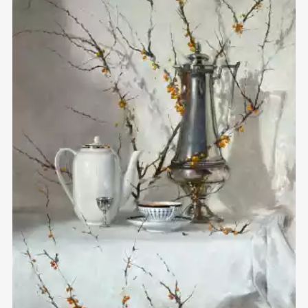
Домен:
rakovgallery.ru