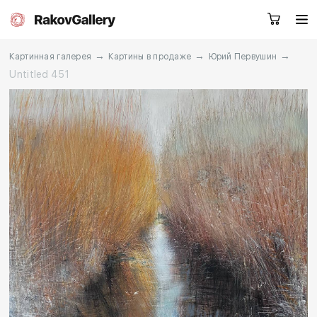
→
→
→
Картинная галерея
Картины в продаже
Юрий Первушин
Untitled 451
Москва
Заказать звонок
RU
EN
CN
Каталог
Художники
О нас
Услуги
События
Контакты