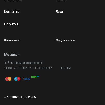
Контакты
Блог
События
Клиентам
Художникам
Москва
Сотрудничество
Личный кабинет
4-й км. Ильинское шоссе, 8
Выставка в галерее
Вопросы и ответы
11:00-20:00 ВИЗИТ ПО ЗВОНКУ
Пн-Вс
Вход в кабинет художника
Оплата и доставка
Публичная оферта
Сертификаты подлинности
+7 (906) 855-11-55
Экспертиза/Вывоз за границу