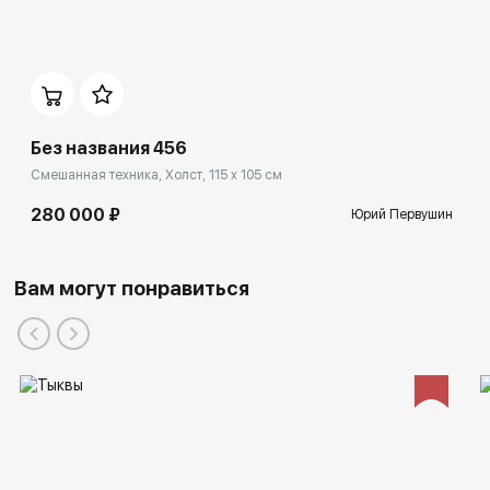
Музей современного русского искусства (Нью-Джерси
США),
Муниципальный центр искусств (Вресс, Бельгия),
Дом-музей М.П.Мусоргского (Великие Луки),
Вологодский государственный музей изобразительного
Без названия 456
искусства.
Смешанная техника, Холст, 115 x 105 см
280 000 ₽
Юрий Первушин
Вам могут понравиться