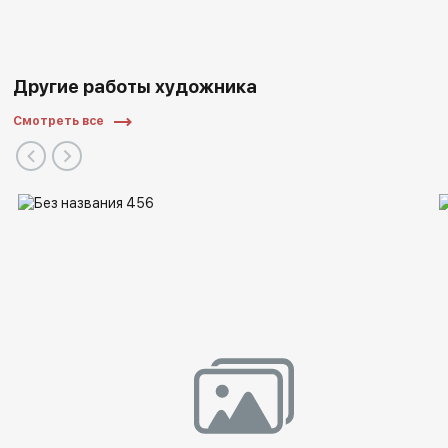
Другие работы художника
Смотреть все
Музей Бенуа (ГМЗ «Петергоф»),
Государственный музей изобразительных искусств
(Екатеринбург),
Собрание современного искусства ЦВЗ «Манеж»
(Санкт-Петербург),