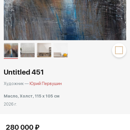
Другие проекты
Rakov
Rakov
special
baget
Untitled 451
Художник —
Юрий Первушин
Масло, Холст, 115 x 105 см
2026 г.
280 000 ₽