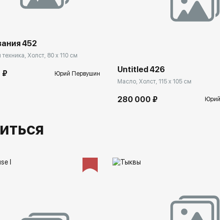
Государственный музей изобразительных искусств
(Екатеринбург),
Собрание современного искусства ЦВЗ «Манеж»
(Санкт-Петербург),
вания 452
Музей современного русского искусства (Нью-Джерси
техника, Холст, 80 x 110 см
США),
Untitled 426
 ₽
Юрий Первушин
Муниципальный центр искусств (Вресс, Бельгия),
Масло, Холст, 115 x 105 см
Дом-музей М.П.Мусоргского (Великие Луки),
280 000 ₽
Юрий
Вологодский государственный музей
изобразительного искусства.
иться