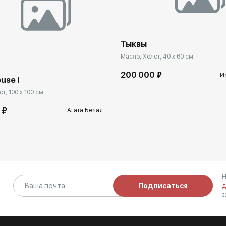
Тыквы
Масло, Холст, 40 x 60 см
200 000 ₽
И
use I
т, 100 x 100 см
 ₽
Агата Белая
Н
Подписаться
д
з