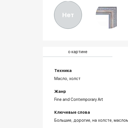
Нет
о картине
Техника
Масло,
холст
Жанр
Fine and Contemporary Art
Ключевые слова
Большие
дорогие
на холсте
масло