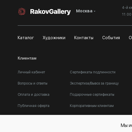
4-й к
Москва
11:0
Каталог
Художники
Контакты
События
О
Клиентам
Личный кабинет
Сертификаты подлинности
Вопросы и ответы
Экспертиза/Вывоз за границу
Оплата и доставка
Подарочные сертификаты
Публичная оферта
Корпоративным клиентам
Мы и