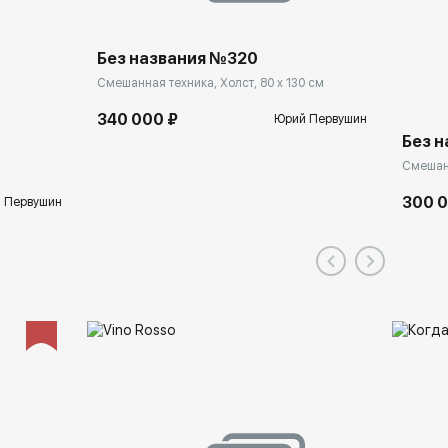
Без названия №320
Смешанная техника, Холст, 80 x 130 см
340 000 ₽
Юрий Первушин
Без н
Смешанн
300 
 Первушин