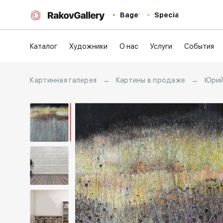
Baget
Special
Каталог
Художники
О нас
Услуги
События
Картинная галерея
→
Картины в продаже
→
Юрий