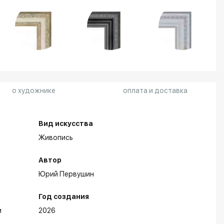
о художнике
оплата и доставка
Вид искусства
Живопись
Автор
Юрий Первушин
Год создания
м
2026