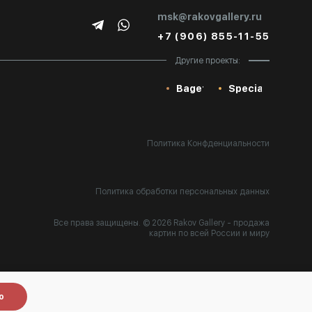
msk@rakovgallery.ru
+7 (906) 855-11-55
Другие проекты:
Baget
Special
Политика Конфденциальности
Политика обработки персональных данных
Все права защищены. © 2026 Rakov Gallery
- продажа
картин по всей России и миру
Разработка:
k[u]b
о