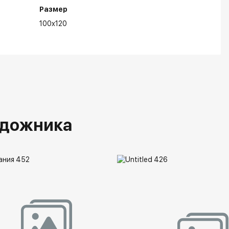
Размер
100x120
удожника
Музей Бенуа (ГМЗ «Петергоф»),