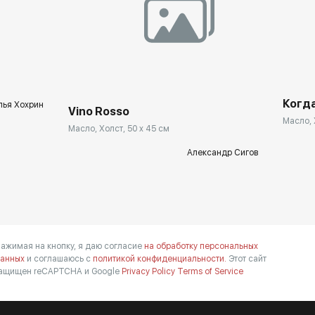
Когда
лья Хохрин
Vino Rosso
Масло, 
Масло, Холст, 50 x 45 см
Александр Сигов
ажимая на кнопку, я даю согласие
на обработку персональных
анных
и соглашаюсь с
политикой конфиденциальности.
Этот сайт
ащищен reCAPTCHA и Google
Privacy Policy
Terms of Service