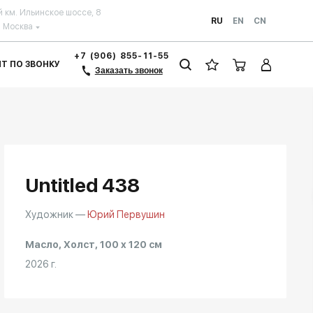
й км. Ильинское шоссе, 8
RU
EN
CN
Москва
+7 (906) 855-11-55
ЗИТ ПО ЗВОНКУ
Заказать звонок
Untitled 438
Художник —
Юрий Первушин
Масло, Холст, 100 x 120 см
2026 г.