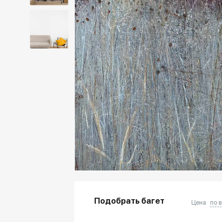
Подобрать багет
Цена
по 