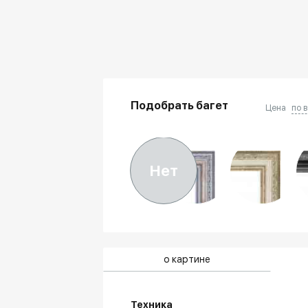
Подобрать багет
Цена
по 
Нет
о картине
Техника