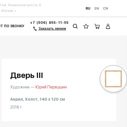
й км. Ильинское шоссе, 8
RU
EN
CN
Москва
+7 (906) 855-11-55
ЗИТ ПО ЗВОНКУ
Заказать звонок
Дверь III
Художник —
Юрий Первушин
Акрил, Холст, 140 x 120 см
2016 г.