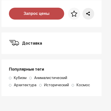
Цена за багет
Запрос цены
art. NA003.1.099
Доставка
Популярные теги
Кубизм
Анималистический
Архитектура
Исторический
Космос