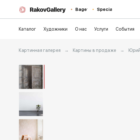
Baget
Special
Каталог
Художники
О нас
Услуги
События
Картинная галерея
→
Картины в продаже
→
Юрий