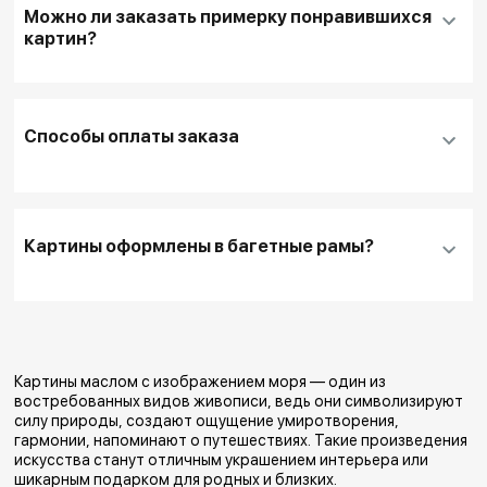
Можно ли заказать примерку понравившихся
Для оплаты другим способом или для запроса
картин?
дополнительной информации перед покупкой
выбирайте кнопку
"Забронировать"
После оформления заказа (в течение 1 дня) с
Способы оплаты заказа
Вами свяжется наш менеджер для уточнения
деталей
Мы доставляем выбранные произведения на
дом.
Картины оформлены в багетные рамы?
Наши сотрудники распаковывают картины и
помогают с выбором подходящего места в
интерьере.
Если Вас все устраивает, то произведение
сразу становится Вашим после оплаты.
Картины маслом с изображением моря — один из
Если Вам нужно время на обдумывание покупки
востребованных видов живописи, ведь они символизируют
силу природы, создают ощущение умиротворения,
- мы можем оставить выбранные Вами
гармонии, напоминают о путешествиях. Такие произведения
искусства станут отличным украшением интерьера или
произведения сроком до 7 дней у Вас дома -
шикарным подарком для родных и близких.