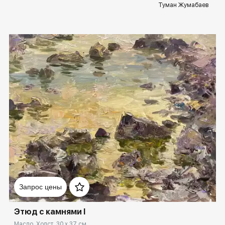
Туман Жумабаев
Домен:
rakovgallery.ru
Запрос цены
Этюд с камнями I
Масло, Холст, 30 x 37 см