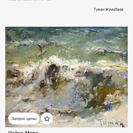
Туман Жумабаев
Домен:
rakovgallery.ru
Запрос цены