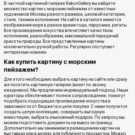
для этого необходимо будет внести залог
В частной картинной галерее RakovGallery вы найдете
множество картин с морским пейзажем от известных
равный стоимости картины.
художников Москвы разного размера, ценовой категории,
стиля, техники исполнения. На сайте в каталоге имеются
изображения моря в разное время года, парусники, регаты.
Все произведения искусства впечатляют качеством
исполнения, разнообразием, максимальной передачей
красоты природы. Все представленные картины
исключительно ручной работы. Регулярно поступают
интересные новинки.
Как купить картину с морским
пейзажем?
Для этого необходимо выбрать картину на сайте или сразу
же посетить картинную галерею (визит по звонку
ежедневно). Мы предлагаем индивидуальный подход. Наши
кураторы обеспечивают полное сопровождение, помогут
подобрать подходящее произведение искусства в
зависимости от бюджета и цели покупки. С нами получится
создать целую коллекцию, совершить выгодную
инвестицию, выбрать изысканный подарок. По запросу мы
можем подготовить документы на вывоз за границу.
Дополнительно мы занимаемся размещением картин на
выставках или в музеях для публичного просмотра. Можно