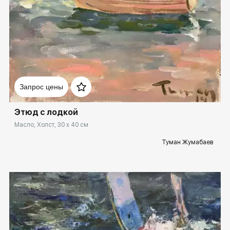
Домен:
rakovgallery.ru
Запрос цены
Этюд с лодкой
Масло, Холст, 30 x 40 см
Туман Жумабаев