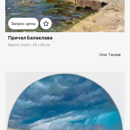
Домен:
rakovgallery.ru
Запрос цены
Причал Балаклава
Масло, Холст, 45 x 60 см
Олег Теняев