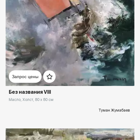
Домен:
rakovgallery.ru
Запрос цены
Без названия VIII
Масло, Холст, 80 x 80 см
Туман Жумабаев