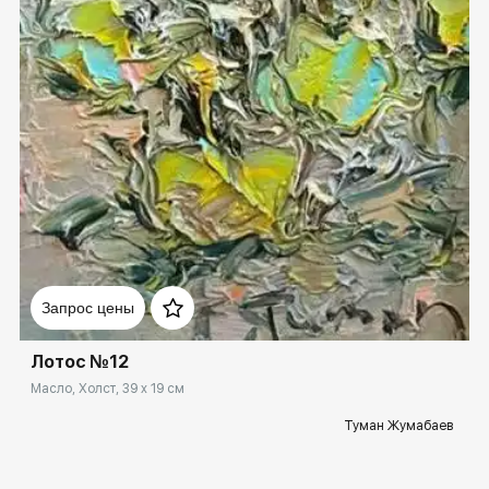
Домен:
rakovgallery.ru
Запрос цены
Лотос №12
Масло, Холст, 39 x 19 см
Туман Жумабаев