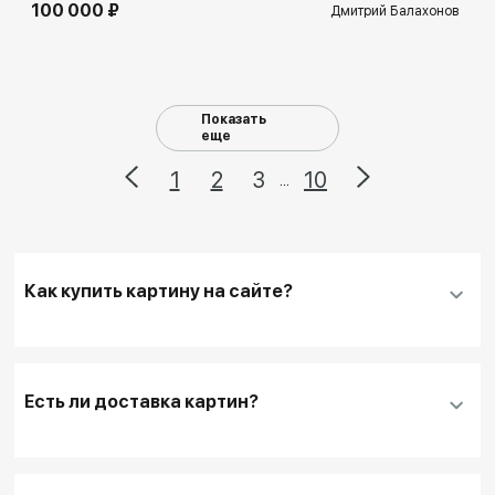
100 000 ₽
Дмитрий Балахонов
Показать
еще
1
2
3
10
...
Как купить картину на сайте?
Добавить нужную картину
в корзину
Заполнить
контактные данные и адрес
Есть ли доставка картин?
доставки
, если она необходима
Для оплаты покупки банковской картой
выбирайте кнопку
"Купить"