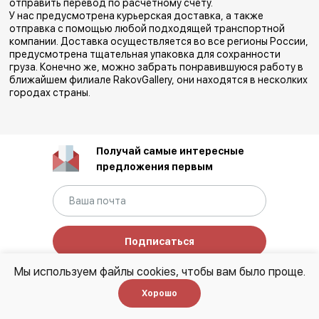
отправить перевод по расчетному счету.
У нас предусмотрена курьерская доставка, а также
отправка с помощью любой подходящей транспортной
компании. Доставка осуществляется во все регионы России,
предусмотрена тщательная упаковка для сохранности
груза. Конечно же, можно забрать понравившуюся работу в
ближайшем филиале RakovGallery, они находятся в несколких
городах страны.
Получай самые интересные
предложения первым
Подписаться
Нажимая на кнопку, я даю согласие
на обработку
Мы используем файлы cookies, чтобы вам было проще.
персональных данных
и соглашаюсь с
политикой
Хорошо
конфиденциальности.
Этот сайт защищен
reCAPTCHA и Google
Privacy Policy
Terms of Service