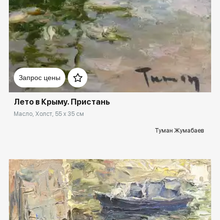
Домен:
rakovgallery.ru
Запрос цены
Лето в Крыму. Пристань
Масло, Холст, 55 x 35 см
Туман Жумабаев