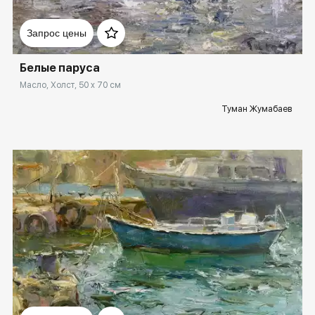
Домен:
rakovgallery.ru
Запрос цены
Белые паруса
Масло, Холст, 50 x 70 см
Туман Жумабаев
Домен:
rakovgallery.ru