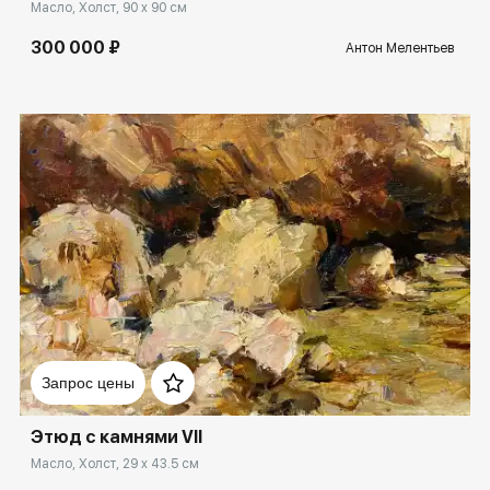
Масло, Холст, 90 x 90 см
300 000 ₽
Антон Мелентьев
Домен:
rakovgallery.ru
Запрос цены
Этюд с камнями VII
Масло, Холст, 29 x 43.5 см