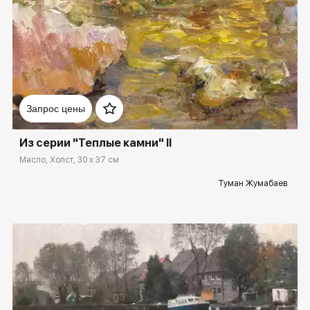
Другие проекты
Rakov
Rakov
special
baget
Сортировка
Домен:
rakovgallery.ru
Ключевые слова
Запрос цены
Cкрыть проданные работы
Из серии "Теплые камни" II
Масло, Холст, 30 x 37 см
Туман Жумабаев