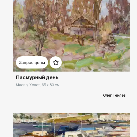
Домен:
rakovgallery.ru
Запрос цены
Пасмурный день
Масло, Холст, 65 x 80 см
Олег Теняев