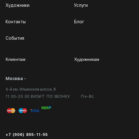
Художники
Услуги
Контакты
Блог
События
Клиентам
Художникам
Москва
Сотрудничество
Личный кабинет
4-й км. Ильинское шоссе, 8
Выставка в галерее
Вопросы и ответы
11:00-20:00 ВИЗИТ ПО ЗВОНКУ
Пн-Вс
Вход в кабинет художника
Оплата и доставка
Публичная оферта
Сертификаты подлинности
+7 (906) 855-11-55
Экспертиза/Вывоз за границу