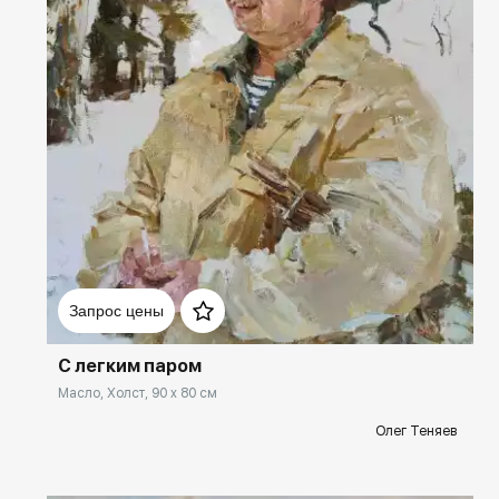
Домен:
rakovgallery.ru
Запрос цены
С легким паром
Масло, Холст, 90 x 80 см
Олег Теняев