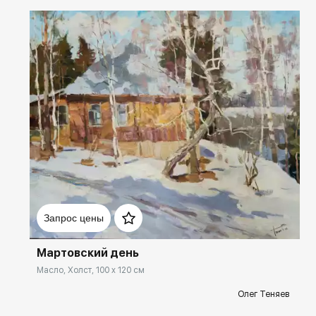
Домен:
rakovgallery.ru
Запрос цены
Мартовский день
Масло, Холст, 100 x 120 см
Олег Теняев