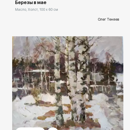
Березы в мае
Масло, Холст, 100 x 60 см
Олег Теняев
Домен:
rakovgallery.ru