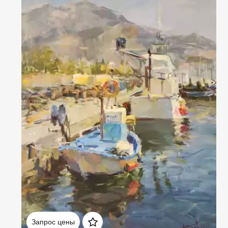
Домен:
rakovgallery.ru
Запрос цены