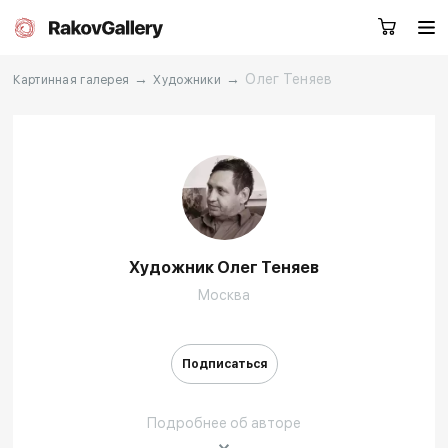
→
→
Олег Теняев
Картинная галерея
Художники
Москва
Заказать звонок
RU
EN
CN
Художник Олег Теняев
Каталог
Художники
Москва
О нас
Услуги
Подписаться
События
Контакты
Подробнее об авторе