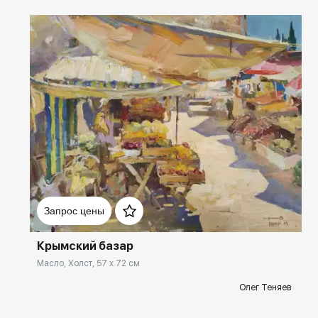
Домен:
rakovgallery.ru
Запрос цены
Крымский базар
Масло, Холст, 57 x 72 см
Олег Теняев