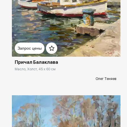
Домен:
rakovgallery.ru
Запрос цены
Причал Балаклава
Масло, Холст, 45 x 60 см
Олег Теняев