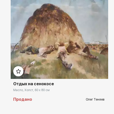
Домен:
rakovgallery.ru
Отдых на сенокосе
Масло, Холст, 60 x 80 см
Продано
Олег Теняев