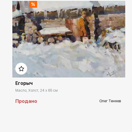
Домен:
rakovgallery.ru
Егорыч
Масло, Холст, 24 x 65 см
Продано
Олег Теняев