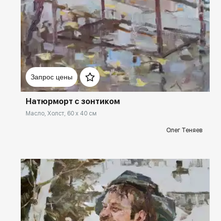
Олег Теняев – непревзойденный мастер пленэра. С 2003 года
постоянно организовывались выставки пленэрной живописи.
Почерк Олега Теняева очень узнаваем. Продолжая в своем
творчестве традиции русской реалистической живописи,
художник привнёс свою собственную манеру нанесения
пастозными мазками большого количества оттенков и нюансов. На
Домен:
rakovgallery.ru
картинах Мастера можно найти пейзажи родного Урала и средней
Запрос цены
полосы, Крыма, окрестности Санкт-Петербурга и Приладожья.
Натюрморт с зонтиком
Масло, Холст, 60 x 40 см
Олег Теняев