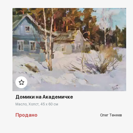
Домен:
rakovgallery.ru
Домики на Академичке
Масло, Холст, 45 x 60 см
Продано
Олег Теняев