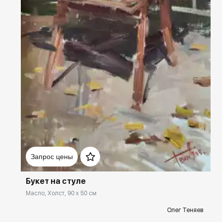
Домен:
rakovgallery.ru
Запрос цены
Букет на стуле
Масло, Холст, 90 x 50 см
Олег Теняев