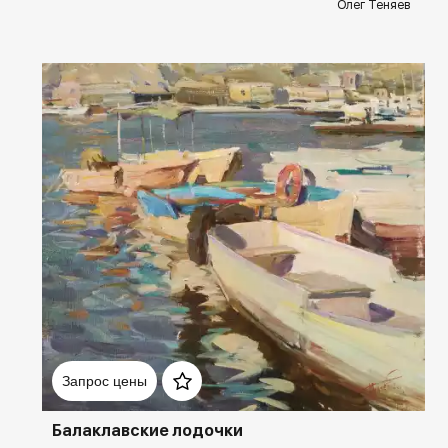
Олег Теняев
Домен:
rakovgallery.ru
Запрос цены
Балаклавские лодочки