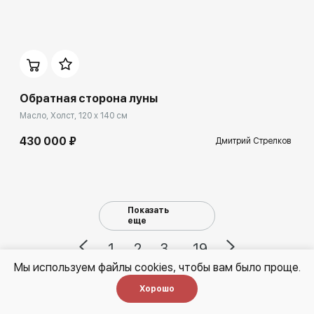
Домен:
rakovgallery.ru
Обратная сторона луны
Масло, Холст, 120 x 140 см
430 000 ₽
Дмитрий Стрелков
Показать
еще
1
2
3
19
...
Мы используем файлы cookies, чтобы вам было проще.
Хорошо