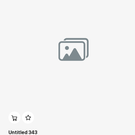
Домен:
rakovgallery.ru
Untitled 343