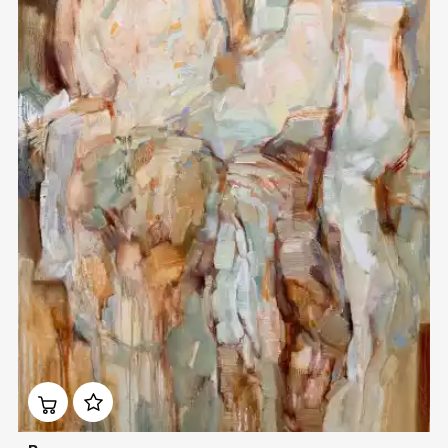
Домен:
rakovgallery.ru