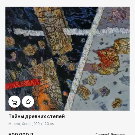
Домен:
rakovgallery.ru
Тайны древних степей
Масло, Холст, 100 x 120 см
500 000 ₽
Евгений Дорохов