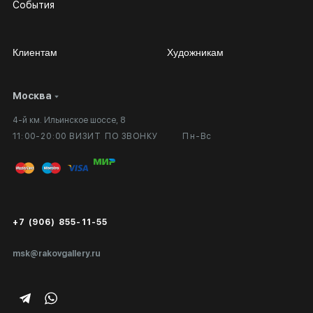
События
Клиентам
Художникам
Москва
Сотрудничество
Личный кабинет
4-й км. Ильинское шоссе, 8
Выставка в галерее
Вопросы и ответы
11:00-20:00 ВИЗИТ ПО ЗВОНКУ
Пн-Вс
Вход в кабинет художника
Оплата и доставка
Публичная оферта
Сертификаты подлинности
+7 (906) 855-11-55
Экспертиза/Вывоз за границу
msk@rakovgallery.ru
Подарочные сертификаты
Корпоративным клиентам
Карта сайта