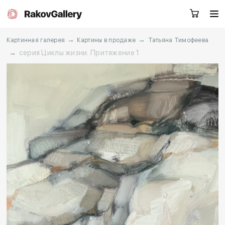
→
→
Картинная галерея
Картины в продаже
Татьяна Тимофеева
→
серия Циклы жизни. Притяжение 1
Москва
Заказать звонок
RU
EN
CN
Каталог
Художники
О нас
Услуги
События
Контакты