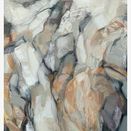
Другие проекты
Rakov
Rakov
special
baget