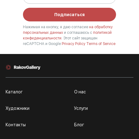
Подписаться
Нажимая на кнопку, я даю согласие
на обработку
персональных данных
и соглашаюсь с
политикой
конфиденциальности.
Этот сайт защищен
reCAPTCHA и Google
Privacy Policy
Terms of Service
Каталог
О нас
Художники
Услуги
Контакты
Блог