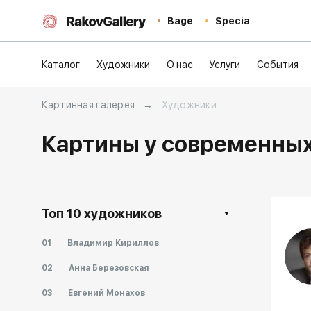
Baget
Special
Каталог
Художники
О нас
Услуги
События
Картинная галерея
→
Художники
Картины у современных
Топ 10 художников
01
Владимир Кириллов
02
Анна Березовская
03
Евгений Монахов