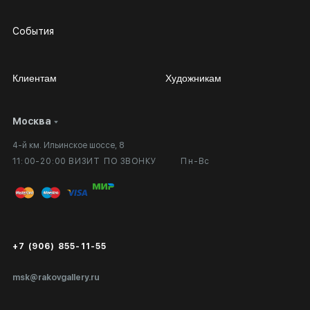
События
Клиентам
Художникам
Москва
Сотрудничество
Личный кабинет
4-й км. Ильинское шоссе, 8
Выставка в галерее
Вопросы и ответы
11:00-20:00 ВИЗИТ ПО ЗВОНКУ
Пн-Вс
Вход в кабинет художника
Оплата и доставка
Публичная оферта
Сертификаты подлинности
+7 (906) 855-11-55
Экспертиза/Вывоз за границу
msk@rakovgallery.ru
Подарочные сертификаты
Корпоративным клиентам