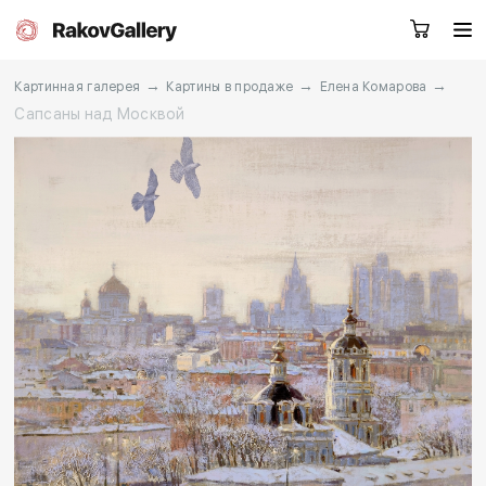
→
→
→
Картинная галерея
Картины в продаже
Елена Комарова
Сапсаны над Москвой
Москва
Заказать звонок
RU
EN
CN
Каталог
Художники
О нас
Услуги
События
Контакты