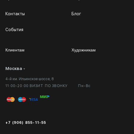
Контакты
Блог
События
Клиентам
Художникам
Москва
Сотрудничество
Личный кабинет
4-й км. Ильинское шоссе, 8
Выставка в галерее
Вопросы и ответы
11:00-20:00 ВИЗИТ ПО ЗВОНКУ
Пн-Вс
Вход в кабинет художника
Оплата и доставка
Публичная оферта
Сертификаты подлинности
+7 (906) 855-11-55
Экспертиза/Вывоз за границу