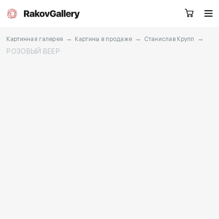
→
→
→
Картинная галерея
Картины в продаже
Станислав Крупп
РОЗОВЫЙ ВЕЕР
Москва
Заказать звонок
RU
EN
CN
Каталог
Художники
О нас
Услуги
События
Контакты