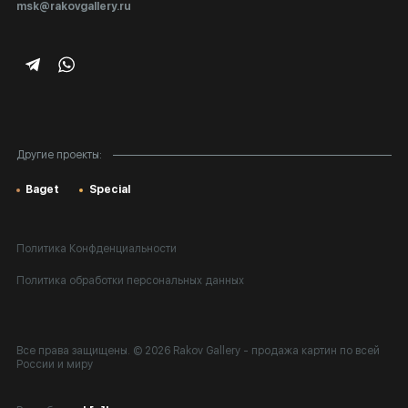
msk@rakovgallery.ru
Подарочные сертификаты
Корпоративным клиентам
Карта сайта
Другие проекты:
Baget
Special
Политика Конфденциальности
Политика обработки персональных данных
Все права защищены. © 2026 Rakov Gallery
- продажа картин по всей
России и миру