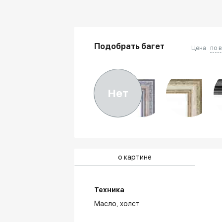
Подобрать багет
Цена
по 
Нет
о картине
Техника
Масло,
холст