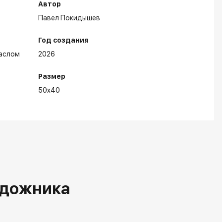
Автор
Павел Покидышев
Год создания
аслом
2026
Размер
50x40
удожника