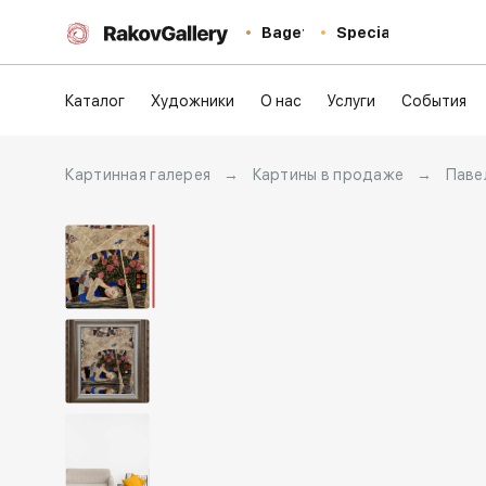
Baget
Special
Каталог
Художники
О нас
Услуги
События
Картинная галерея
→
Картины в продаже
→
Паве