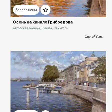
Домен:
rakovgallery.ru
- 2024; персональная выставка в Музее истории СПб - особняк
Румянцева (180 работ);
Запрос цены
- 2022; персональная выставка в квз Миллениум, Ярославль;
- 2019; персональная выставка в Академии акварели, Москва;
Осень на канале Грибоедова
- 2019; персональная выставка в Парламенте России;
Авторская техника, Бумага, 33 x 42 см
- 2018; персональная выставка в Союзе художников Санкт-
Петербурге;
Сергей Усик
- 2018; персональная выставка в галерее Vnutri;
Постоянное участие в выставках Национального союза
пастелистов России.
Постоянное участие в международных салонах пастели
пастельного общества Франции (Pastellistes de France);
- 2022; участие в международном Салоне пастели Saint Aulaye;
- 2019; участие в международном Салоне пастели в Saint Brisson
sir Loire;
- 2018; участие в международной выставке ARTLIFE FEST, Москва;
Домен:
rakovgallery.ru
- 2018; участие в международной выставке пастели Па-де -Кале,