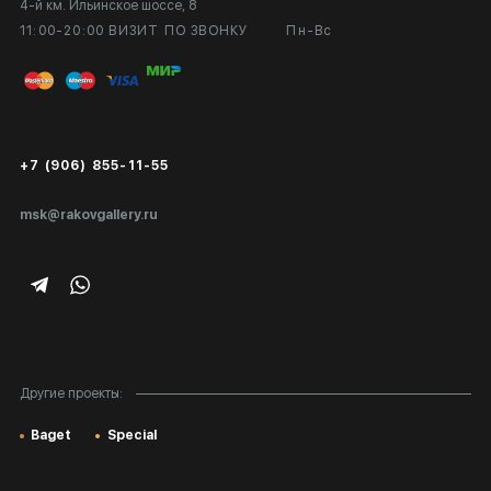
4-й км. Ильинское шоссе, 8
Выставка в галерее
Вопросы и ответы
11:00-20:00 ВИЗИТ ПО ЗВОНКУ
Пн-Вс
Вход в кабинет художника
Оплата и доставка
Публичная оферта
Сертификаты подлинности
+7 (906) 855-11-55
Экспертиза/Вывоз за границу
msk@rakovgallery.ru
Подарочные сертификаты
Корпоративным клиентам
Карта сайта
Другие проекты:
Baget
Special