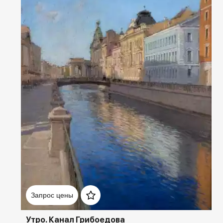
Домен:
rakovgallery.ru
Запрос цены
Утро. Канал Грибоедова