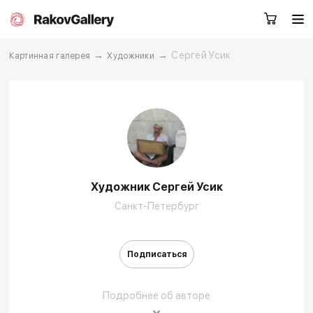
→
→
Сергей Усик
Картинная галерея
Художники
Москва
Заказать звонок
RU
EN
CN
Художник Сергей Усик
Каталог
Художники
Санкт-Петербург
О нас
Услуги
Подписаться
События
Контакты
Подробнее об авторе