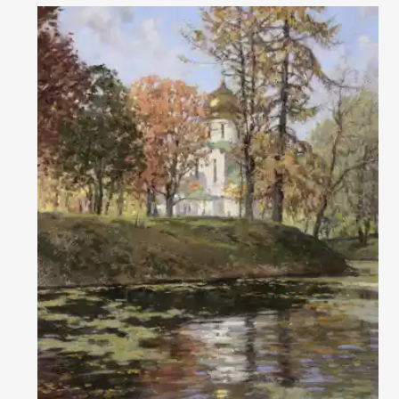
- "Почетный член" национального пастельного общества России
2018 г;
- Почетный Гость (Guest of Honor) Международного фестиваля
пастели, Лимож, Франция, 2004 г;
- Лауреат (1 место в категории пейзаж) 9-го Международного
конкурса пастели Всемирной ассоциация пастельных обществ
(International Association of Pastel Societies) 2006 г.;
- « Best in Show» (Лучшая работа) Международная выставка
“Pastel only”2006 штат Мэн, США;
- Второе место на онлайн конкурсе пастели 2023г, Southern
California Pastel society;
- Первое место ( категория пейзаж) 2023; онлайн конкурс пастели
(ASPAS)-
pastel society of Spain;
- Был включен в справочник -–Le Guidargus de la peinture-- "From
XIX century till ours days» Paris 1993, Париж, Франция;
- "Best Pastel" (весна 2018, 2019 г.г.) - Международный конкурс
журнала Plein air magazine USA;
- Включен в книгу "Pure Pastel" Contemporary works by today`s top
artists( North