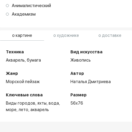
Анималистический
Академизм
о картине
о художнике
о доставке
Техника
Вид искусства
Акварель,
бумага
Живопись
Жанр
Автор
Морской пейзаж
Наталья Дмитриева
Ключевые слова
Размер
Виды городов
яхты
вода
56x76
море
лето
акварель