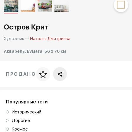
Другие проекты
Rakov
Rakov
special
baget
Остров Крит
Художник —
Наталья Дмитриева
Акварель, Бумага, 56 x 76 см
ПРОДАНО
Цена за багет
art. NA003.1.099
Популярные теги
Исторический
Дорогие
Космос