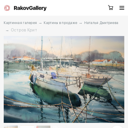
→
→
Картинная галерея
Картины в продаже
Наталья Дмитриева
→
Остров Крит
Москва
Заказать звонок
RU
EN
CN
Каталог
Художники
О нас
Услуги
События
Контакты