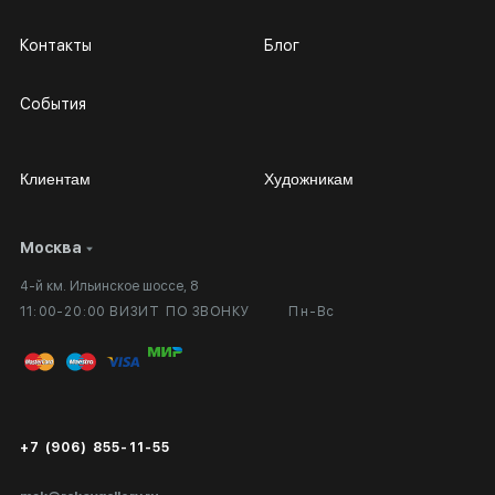
Контакты
Блог
События
Клиентам
Художникам
Москва
Сотрудничество
Личный кабинет
4-й км. Ильинское шоссе, 8
Выставка в галерее
Вопросы и ответы
11:00-20:00 ВИЗИТ ПО ЗВОНКУ
Пн-Вс
Вход в кабинет художника
Оплата и доставка
Публичная оферта
Сертификаты подлинности
+7 (906) 855-11-55
Экспертиза/Вывоз за границу