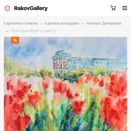
→
→
Картинная галерея
Картины в продаже
Наталья Дмитриева
→
Екатеринбург в цвету
Москва
Заказать звонок
RU
EN
CN
Каталог
Художники
О нас
Услуги
События
Контакты