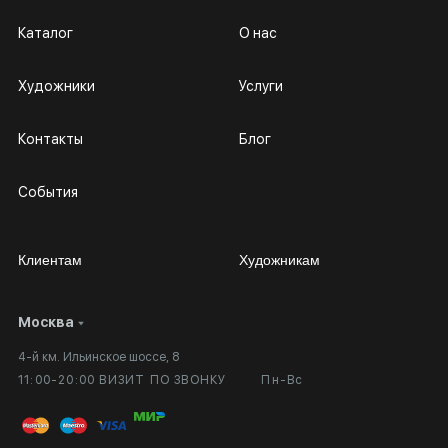
Каталог
О нас
Художники
Услуги
Контакты
Блог
События
Клиентам
Художникам
Москва
Сотрудничество
Личный кабинет
4-й км. Ильинское шоссе, 8
Выставка в галерее
Вопросы и ответы
11:00-20:00 ВИЗИТ ПО ЗВОНКУ
Пн-Вс
Вход в кабинет художника
Оплата и доставка
Публичная оферта