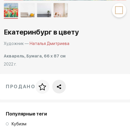
Другие проекты
Rakov
Rakov
special
baget
Екатеринбург в цвету
Художник —
Наталья Дмитриева
Акварель, Бумага, 66 x 87 см
2022 г.
ПРОДАНО
Цена за багет
art. NA003.1.099
Популярные теги
Кубизм