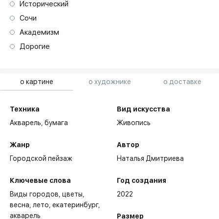
Исторический
Сочи
Академизм
Дорогие
о картине
о художнике
о доставке
Техника
Вид искусства
Акварель,
бумага
Живопись
Жанр
Автор
Городской пейзаж
Наталья Дмитриева
Ключевые слова
Год создания
Виды городов
цветы
2022
весна
лето
екатеринбург
акварель
Размер