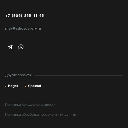
Сертификаты подлинности
+7 (906) 855-11-55
Экспертиза/Вывоз за границу
msk@rakovgallery.ru
Подарочные сертификаты
Корпоративным клиентам
Карта сайта
Другие проекты:
Baget
Special
Политика Конфденциальности
Политика обработки персональных данных