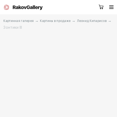
→
→
→
Картинная галерея
Картины в продаже
Леонид Кипарисов
Зонтики III
Москва
Заказать звонок
RU
EN
CN
Каталог
Художники
О нас
Услуги
События
Контакты