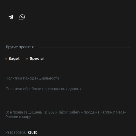
Корпоративным клиентам
Карта сайта
Другие проекты:
Baget
Special
Политика Конфденциальности
Политика обработки персональных данных
Все права защищены. © 2026 Rakov Gallery
- продажа картин по всей
России и миру
Разработка:
k[u]b