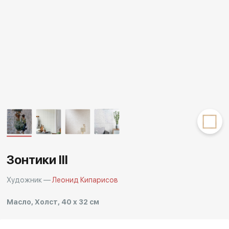
Другие проекты
Rakov
Rakov
special
baget
Зонтики III
Художник —
Леонид Кипарисов
Масло, Холст, 40 x 32 см