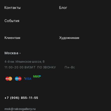
Контакты
Блог
События
Клиентам
Художникам
Москва
Сотрудничество
Личный кабинет
4-й км. Ильинское шоссе, 8
Выставка в галерее
Вопросы и ответы
11:00-20:00 ВИЗИТ ПО ЗВОНКУ
Пн-Вс
Вход в кабинет художника
Оплата и доставка
Публичная оферта
Сертификаты подлинности
+7 (906) 855-11-55
Экспертиза/Вывоз за границу
msk@rakovgallery.ru
Подарочные сертификаты