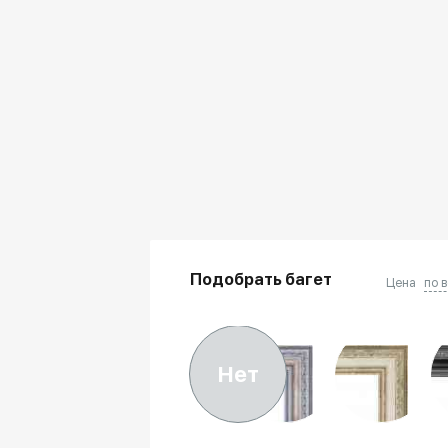
Подобрать багет
Цена
по 
Нет