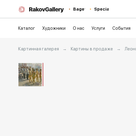
Baget
Special
Каталог
Художники
О нас
Услуги
События
Картинная галерея
→
Картины в продаже
→
Леон