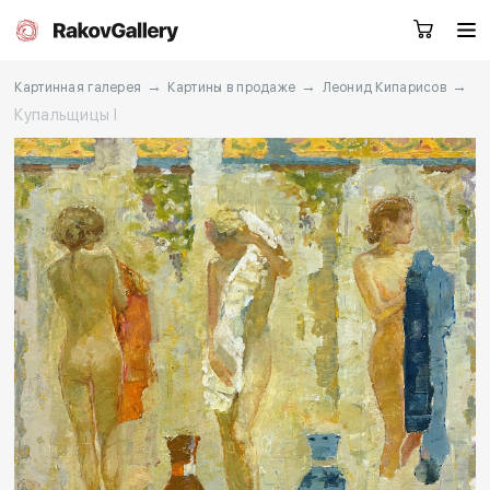
→
→
→
Картинная галерея
Картины в продаже
Леонид Кипарисов
Купальщицы I
Москва
Заказать звонок
RU
EN
CN
Каталог
Художники
О нас
Услуги
События
Контакты