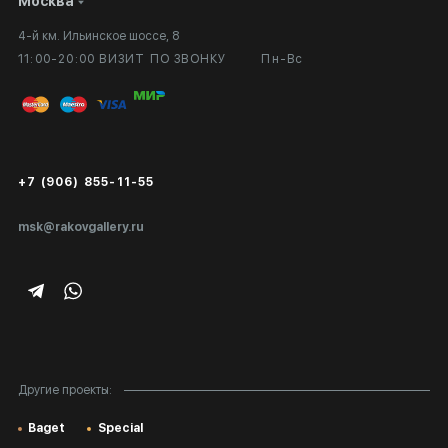
Москва
Сотрудничество
Личный кабинет
4-й км. Ильинское шоссе, 8
Выставка в галерее
Вопросы и ответы
11:00-20:00 ВИЗИТ ПО ЗВОНКУ
Пн-Вс
Вход в кабинет художника
Оплата и доставка
Публичная оферта
Сертификаты подлинности
+7 (906) 855-11-55
Экспертиза/Вывоз за границу
msk@rakovgallery.ru
Подарочные сертификаты
Корпоративным клиентам
Карта сайта
Другие проекты:
Baget
Special