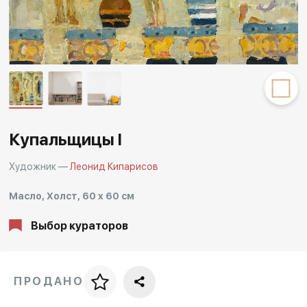
Другие проекты
Rakov
Rakov
special
baget
Купальщицы I
Художник —
Леонид Кипарисов
Масло, Холст, 60 x 60 см
Выбор кураторов
ПРОДАНО
Цена за багет