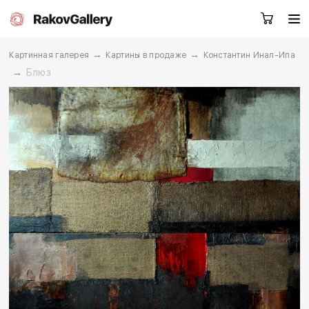
→
→
Картинная галерея
Картины в продаже
Константин Инал-Ипа
→
Блюз
Москва
Заказать звонок
RU
EN
CN
Каталог
Художники
О нас
Услуги
События
Контакты