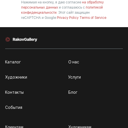
Нажимая на кнопку, я даю согласие
на обработку
персональных данных
и соглашаюсь с
политикой
конфиденциальности.
Этот сайт защищен
reCAPTCHA и Google
Privacy Policy
Terms of Service
Каталог
О нас
Художники
Услуги
Контакты
Блог
События
Клиентам
Художникам