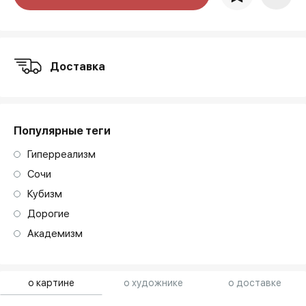
art. NA003.1.099
Доставка
Популярные теги
Гиперреализм
Сочи
Кубизм
Дорогие
Академизм
о картине
о художнике
о доставке