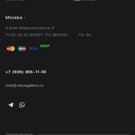
Москва
Сотрудничество
Личный кабинет
4-й км. Ильинское шоссе, 8
Выставка в галерее
Вопросы и ответы
11:00-20:00 ВИЗИТ ПО ЗВОНКУ
Пн-Вс
Вход в кабинет художника
Оплата и доставка
Публичная оферта
Сертификаты подлинности
+7 (906) 855-11-55
Экспертиза/Вывоз за границу
msk@rakovgallery.ru
Подарочные сертификаты
Корпоративным клиентам
Карта сайта
Другие проекты: