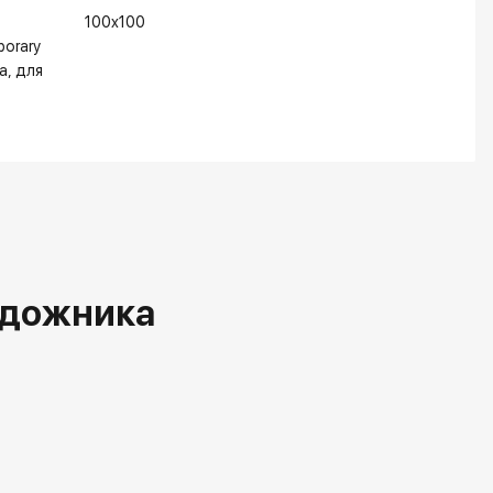
100x100
orary
а
для
удожника