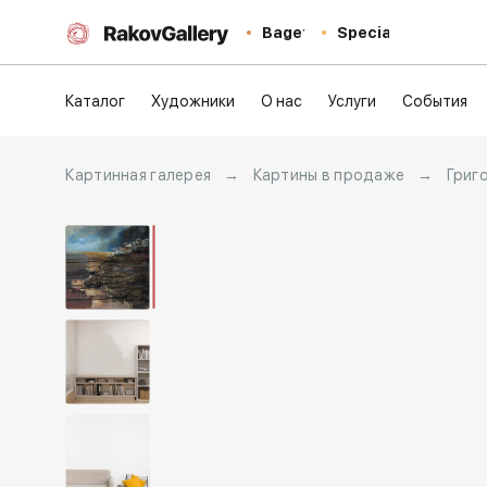
Baget
Special
Каталог
Художники
О нас
Услуги
События
Картинная галерея
→
Картины в продаже
→
Григ