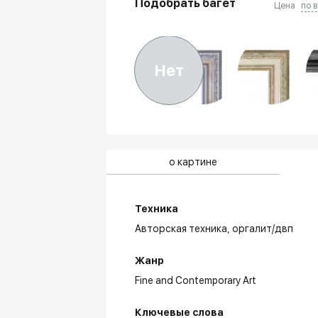
Подобрать багет
Цена
по 
Нет
о картине
Техника
Авторская техника,
оргалит/двп
Жанр
Fine and Contemporary Art
Ключевые слова