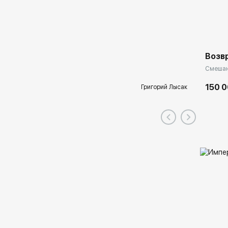
Возв
Смешанн
150 0
Григорий Лысак