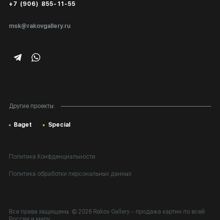
+7 (906) 855-11-55
Экспертиза/Вывоз за границу
msk@rakovgallery.ru
Подарочные сертификаты
Корпоративным клиентам
Карта сайта
Другие проекты:
Baget
Special
Политика Конфденциальности
Политика обработки персональных данных
Все права защищены. © 2026 Rakov Gallery
- продажа картин по всей
России и миру