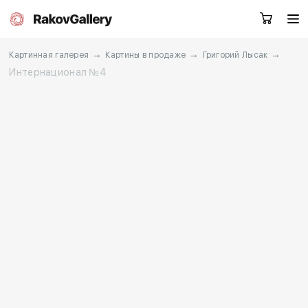
→
→
→
Картинная галерея
Картины в продаже
Григорий Лысак
Интернационал №4
Москва
Заказать звонок
RU
EN
CN
Каталог
Художники
О нас
Услуги
События
Контакты