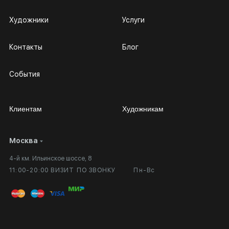
Художники
Услуги
Контакты
Блог
События
Клиентам
Художникам
Москва
Сотрудничество
Личный кабинет
4-й км. Ильинское шоссе, 8
Выставка в галерее
Вопросы и ответы
11:00-20:00 ВИЗИТ ПО ЗВОНКУ
Пн-Вс
Вход в кабинет художника
Оплата и доставка
Публичная оферта
Сертификаты подлинности