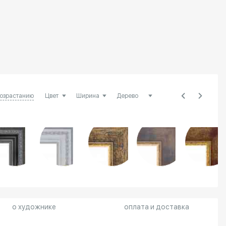
возрастанию
о художнике
оплата и доставка