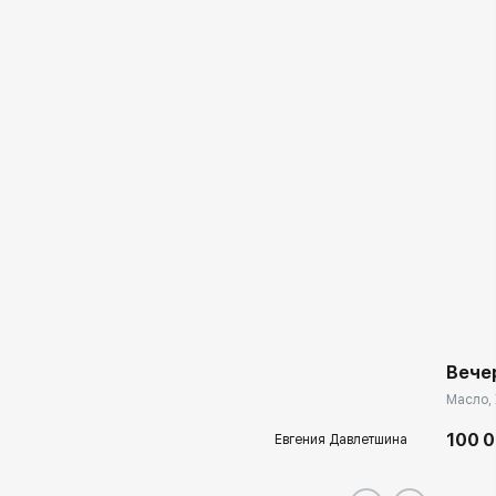
Вече
Масло, 
100 0
Евгения Давлетшина