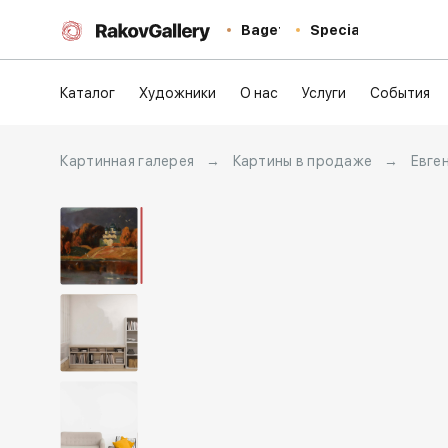
Baget
Special
Каталог
Художники
О нас
Услуги
События
Картинная галерея
→
Картины в продаже
→
Евге