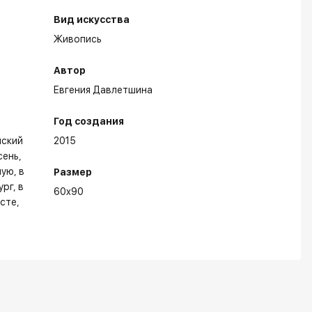
Вид искусства
Живопись
Автор
Евгения Давлетшина
Год создания
нский
2015
сень
ную
в
Размер
ург
в
60x90
лсте