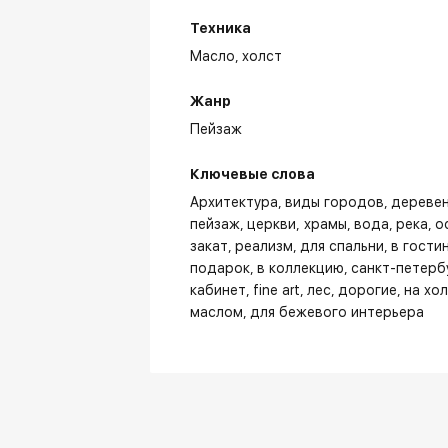
Техника
Масло,
холст
Жанр
Пейзаж
Ключевые слова
Архитектура
виды городов
дереве
пейзаж
церкви, храмы
вода
река
о
закат
реализм
для спальни
в гости
подарок
в коллекцию
санкт-петерб
кабинет
fine art
лес
дорогие
на хо
маслом
для бежевого интерьера