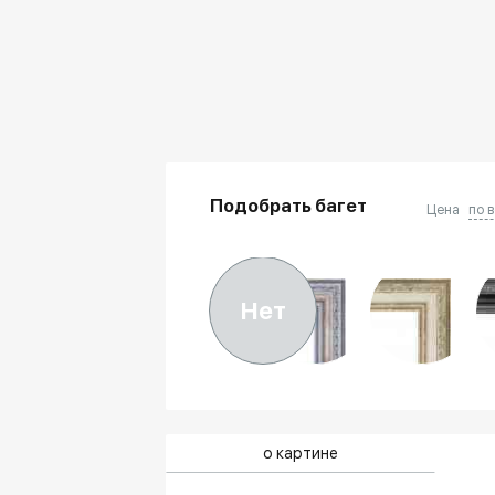
Подобрать багет
Цена
по 
Нет
о картине