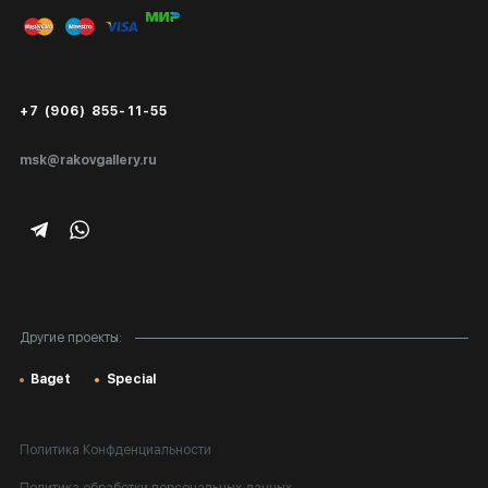
Публичная оферта
Сертификаты подлинности
+7 (906) 855-11-55
Экспертиза/Вывоз за границу
msk@rakovgallery.ru
Подарочные сертификаты
Корпоративным клиентам
Карта сайта
Другие проекты:
Baget
Special
Политика Конфденциальности