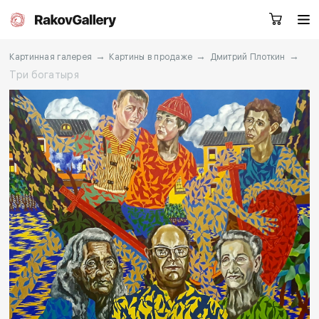
→
→
→
Картинная галерея
Картины в продаже
Дмитрий Плоткин
Три богатыря
Москва
Заказать звонок
RU
EN
CN
Каталог
Художники
О нас
Услуги
События
Контакты