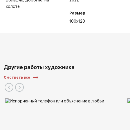
Большие
дорогие
на
2022
холсте
Размер
100x120
Другие работы художника
Смотреть все
Выставки:
17 и 18 молодежные выставки - Москва, 1986-87 гг.,
«Индустрия 87» - Москва, 1987 г.,
«Автопортрет» - Москва, 1989г.,
Республиканская художественная выставка