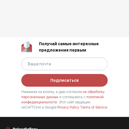
Сессия «О театре» - групповая выставка в галерее А3,
Москва, 2018г.,
Персональная выставка в рамках фестиваля «Художник
и поэт» - Академгородок Черноголовка, 2018г.,
"Купания красного коня Петрова-Водкина" feat галерея
"RARITA" - галерея А3, Москва, 20197.
Получай самые интересные
С 2000года до 2012 работал только по заказам.
предложения первым
Проекты:
Подписаться
Нажимая на кнопку, я даю согласие
на обработку
персональных данных
и соглашаюсь с
политикой
конфиденциальности.
Этот сайт защищен
reCAPTCHA и Google
Privacy Policy
Terms of Service
«От цивилизации к культуре, от культуры к