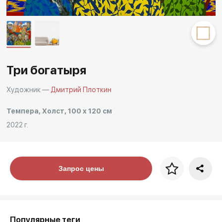
Другие проекты
Rakov
Rakov
special
baget
Три богатыря
Художник —
Дмитрий Плоткин
Темпера, Холст, 100 x 120 см
2022 г.
Цена за багет
Запрос цены
art. NA003.1.099
Популярные теги