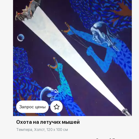
Домен:
rakovgallery.ru
Запрос цены
Охота на летучих мышей
Темпера, Холст, 120 x 100 см