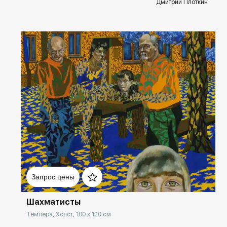
Дмитрий Плоткин
Домен:
rakovgallery.ru
Запрос цены
Шахматисты
Темпера, Холст, 100 x 120 см