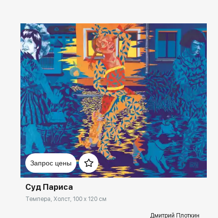
Домен:
rakovgallery.ru
Запрос цены
Суд Париса
Темпера, Холст, 100 x 120 см
Дмитрий Плоткин