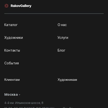
Каталог
О нас
Художники
Услуги
Контакты
Блог
События
Клиентам
Художникам
Москва
Сотрудничество
Личный кабинет
4-й км. Ильинское шоссе, 8
Выставка в галерее
Вопросы и ответы