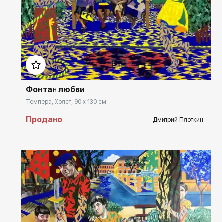
Домен:
rakovgallery.ru
Фонтан любви
Темпера, Холст, 90 x 130 см
Продано
Дмитрий Плоткин