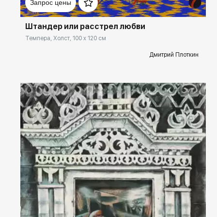
Запрос цены
перформанс;
«Жизнь матриц» - Живопись, кино, перформанс,
Штандер или расстрел любви
инсталляция.
Темпера, Холст, 100 x 120 см
Дмитрий Плоткин