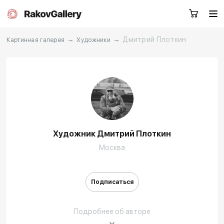
→
→
Дмитрий Плоткин
Картинная галерея
Художники
Москва
Заказать звонок
RU
EN
CN
Художник Дмитрий Плоткин
Каталог
Художники
Москва
О нас
Услуги
Подписаться
События
Контакты
Подробнее об авторе