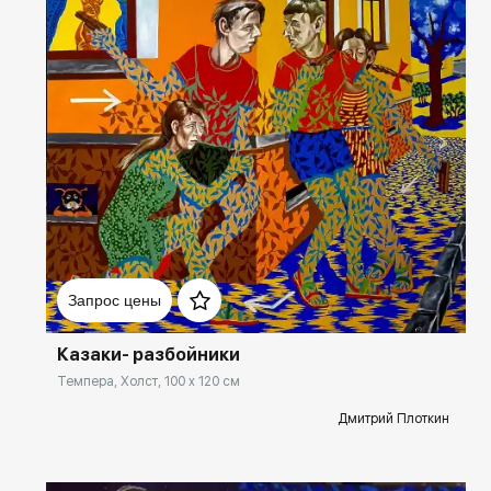
Домен:
rakovgallery.ru
Запрос цены
Казаки- разбойники
Темпера, Холст, 100 x 120 см
Дмитрий Плоткин