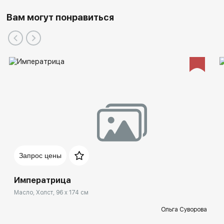
2015 - "Gasparini Art Gallery", Регион Женевского озера,
Вам могут понравиться
Швейцария.
2014 - Галерея ART&SHOCK, Моска-сити, Москва,
Россия.
2014 - Галерея "THE GOOD ART COMPANY",
Фридрихсбург, Техас, США.
2014 - Галерея "NEW MASTERS GALLERY", Кармел, США.
Запрос цены
Императрица
Масло, Холст, 96 x 174 см
Ольга Суворова