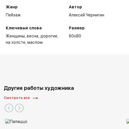
Жанр
Автор
Пейзаж
Алексей Чернигин
Ключевые слова
Размер
Женщины
весна
дорогие
60x80
на холсте
маслом
Другие работы художника
Смотреть все
Персональные и групповые выставки художника:
2022 - V Международный Интерактивный Фестиваль
Современного Искусства "ARTLIFE FEST 2022",