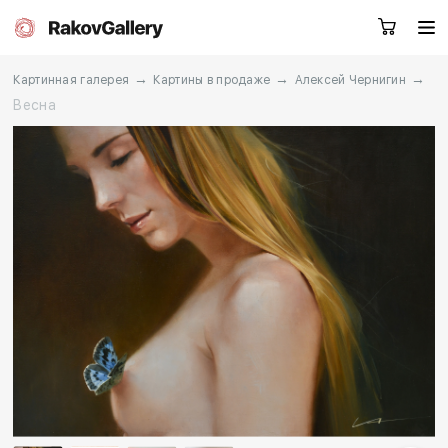
→
→
→
Картинная галерея
Картины в продаже
Алексей Чернигин
Весна
Москва
Заказать звонок
RU
EN
CN
Каталог
Художники
О нас
Услуги
События
Контакты