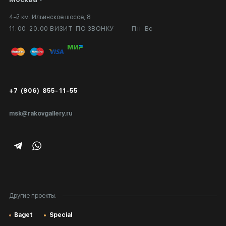
4-й км. Ильинское шоссе, 8
Выставка в галерее
Вопросы и ответы
11:00-20:00 ВИЗИТ ПО ЗВОНКУ
Пн-Вс
Вход в кабинет художника
Оплата и доставка
Публичная оферта
Сертификаты подлинности
+7 (906) 855-11-55
Экспертиза/Вывоз за границу
msk@rakovgallery.ru
Подарочные сертификаты
Корпоративным клиентам
Карта сайта
Другие проекты:
Baget
Special