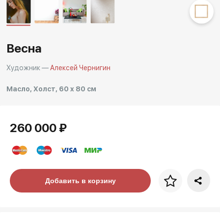
Другие проекты
Rakov
Rakov
special
baget
Весна
Художник —
Алексей Чернигин
Масло, Холст, 60 x 80 см
260 000 ₽
Цена за багет
Добавить в корзину
art. NA003.1.099