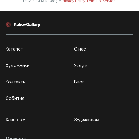
reCAPTCHA и Google
Privacy Policy
Terms of Service
Каталог
О нас
Художники
Услуги
Контакты
Блог
События
Клиентам
Художникам
Москва
Сотрудничество
Личный кабинет