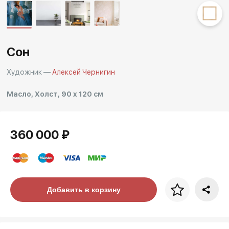
Другие проекты
Rakov
Rakov
special
baget
Сон
Художник —
Алексей Чернигин
Масло, Холст, 90 x 120 см
360 000 ₽
Цена за багет
Добавить в корзину
art. NA003.1.099