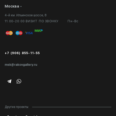
Москва
Сотрудничество
Личный кабинет
4-й км. Ильинское шоссе, 8
Выставка в галерее
Вопросы и ответы
11:00-20:00 ВИЗИТ ПО ЗВОНКУ
Пн-Вс
Вход в кабинет художника
Оплата и доставка
Публичная оферта
Сертификаты подлинности
+7 (906) 855-11-55
Экспертиза/Вывоз за границу
msk@rakovgallery.ru
Подарочные сертификаты
Корпоративным клиентам
Карта сайта
Другие проекты: