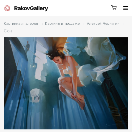
→
→
→
Картинная галерея
Картины в продаже
Алексей Чернигин
Сон
Москва
Заказать звонок
RU
EN
CN
Каталог
Художники
О нас
Услуги
События
Контакты