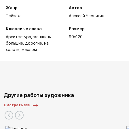
Жанр
Автор
Пейзаж
Алексей Чернигин
Ключевые слова
Размер
Архитектура
женщины
90x120
большие
дорогие
на
холсте
маслом
Другие работы художника
Смотреть все
Персональные и групповые выставки художника:
2022 - V Международный Интерактивный Фестиваль
Современного Искусства "ARTLIFE FEST 2022",