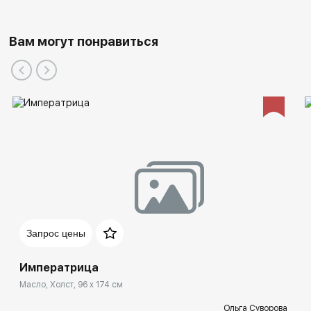
2015 - "Gasparini Art Gallery", Регион Женевского озера,
Швейцария.
Вам могут понравиться
2014 - Галерея ART&SHOCK, Моска-сити, Москва,
Россия.
2014 - Галерея "THE GOOD ART COMPANY",
Фридрихсбург, Техас, США.
2014 - Галерея "NEW MASTERS GALLERY", Кармел, США.
Запрос цены
Императрица
Масло, Холст, 96 x 174 см
Ольга Суворова