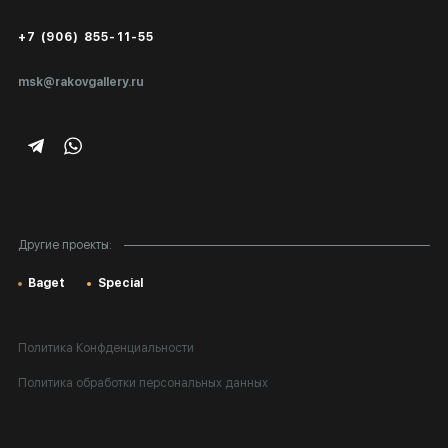
Сертификаты подлинности
+7 (906) 855-11-55
Экспертиза/Вывоз за границу
msk@rakovgallery.ru
Подарочные сертификаты
Корпоративным клиентам
Карта сайта
Другие проекты:
Baget
Special
Политика Конфденциальности
Политика обработки персональных данных