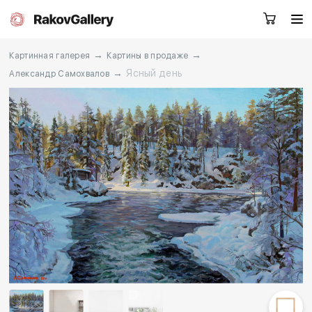
→
→
Картинная галерея
Картины в продаже
→
Ясный день
Александр Самохвалов
Москва
Заказать звонок
RU
EN
CN
Каталог
Художники
О нас
Услуги
События
Контакты