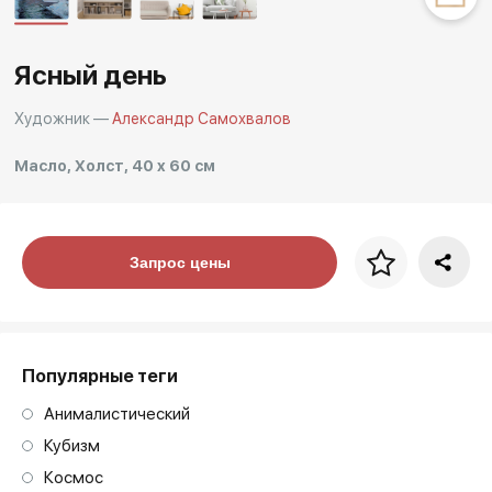
Другие проекты
Rakov
Rakov
Ясный день
special
baget
Художник —
Александр Самохвалов
Масло, Холст, 40 x 60 см
Цена за багет
Запрос цены
art. NA003.1.099
Популярные теги
Анималистический
Кубизм
Космос