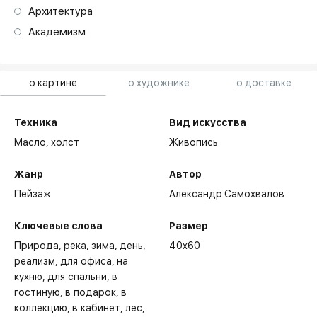
Архитектура
Академизм
о картине
о художнике
о доставке
Техника
Вид искусства
Масло,
холст
Живопись
Жанр
Автор
Пейзаж
Александр Самохвалов
Ключевые слова
Размер
Природа
река
зима
день
40x60
реализм
для офиса
на
кухню
для спальни
в
гостиную
в подарок
в
коллекцию
в кабинет
лес