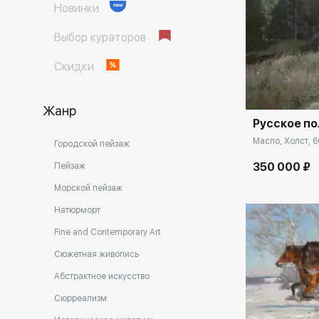
Новинки
Выбор кураторов
Домен:
Скидки
Жанр
Русское по
Масло, Холст, 6
Городской пейзаж
350 000 ₽
Пейзаж
Морской пейзаж
Натюрморт
Fine and Contemporary Art
Сюжетная живопись
Абстрактное искусство
Домен:
Сюрреализм