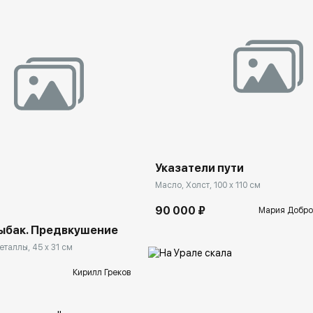
Домен:
rakovgal
Указатели пути
rakovgallery.ru
Масло, Холст, 100 x 110 см
90 000 ₽
Мария Добро
ыбак. Предвкушение
еталлы, 45 x 31 см
Кирилл Греков