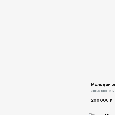
Домен:
Молодой р
Литье, Бронза/м
200 000 ₽