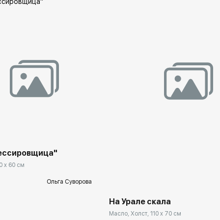
rakovgallery.ru
ессировщица"
Домен:
rakovgal
0 x 60 см
Ольга Суворова
На Урале скала
Масло, Холст, 110 x 70 см