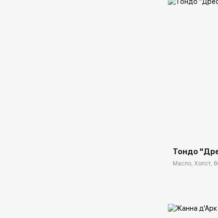
Домен:
Тондо "Др
Масло, Холст, 6