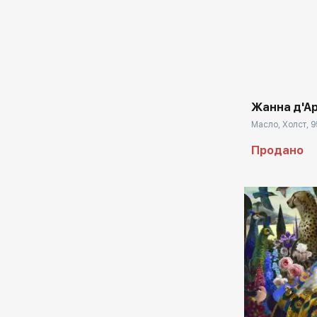
Домен:
Жанна д'А
Масло, Холст, 9
Продано
Домен: