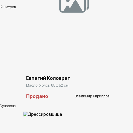
й Петров
Домен:
rakovgallery.ru
lery.ru
Евпатий Коловрат
Масло, Холст, 85 x 52 см
Продано
Владимир Кириллов
 Суворова