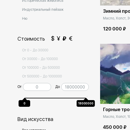
Историческая живопись
Индустриальный пейзаж
Зимний пр
Масло, Холст, 3
Ню
120 000 ₽
$
¥
₽
€
Стоимость
От 0 - До 30000
От 30000 - До 100000
От 100000 - До 500000
От 500000 - До 1000000
Домен:
От
До
0
18000000
Горные тр
Масло, Холст, 1
Вид искусства
450 000 ₽