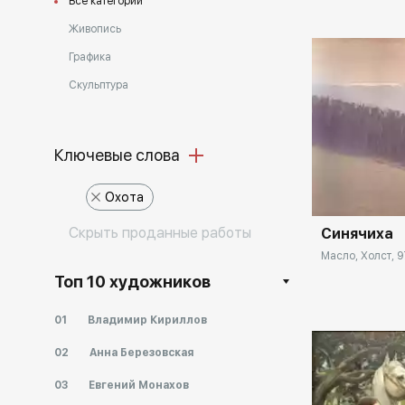
Все категории
Живопись
Графика
Скульптура
Ключевые слова
Домен:
Охота
Cкрыть проданные работы
Синячиха
Масло, Холст, 9
Топ 10 художников
01
Владимир Кириллов
02
Анна Березовская
03
Евгений Монахов