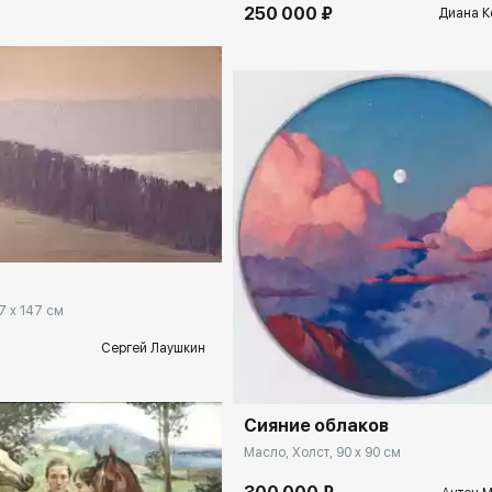
250 000 ₽
Диана К
rakovgallery.ru
7 x 147 см
Домен:
rakovgal
Сергей Лаушкин
Сияние облаков
Масло, Холст, 90 x 90 см