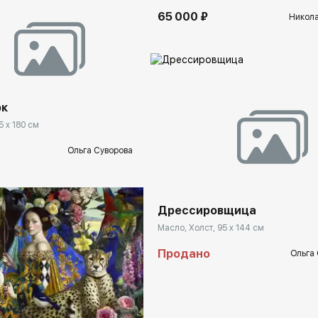
65 000 ₽
Никола
rakovgallery.ru
рк
5 x 180 см
Домен:
rakovgal
Ольга Суворова
Дрессировщица
Масло, Холст, 95 x 144 см
Продано
Ольга
rakovgallery.ru