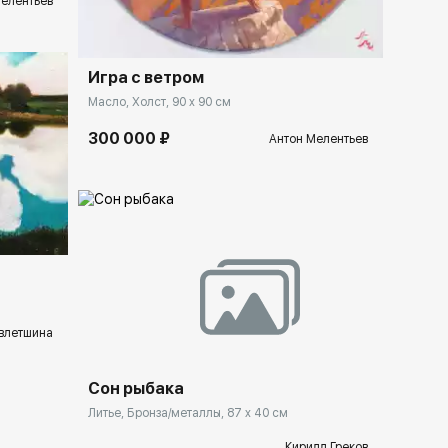
Мелентьев
Игра с ветром
Масло, Холст, 90 x 90 см
300 000 ₽
Антон Мелентьев
lery.ru
Домен:
rakovgallery.ru
влетшина
Сон рыбака
Литье, Бронза/металлы, 87 x 40 см
Кирилл Греков