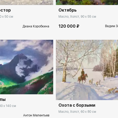
Октябрь
остор
Масло, Холст, 90 x 55 см
0 x 50 см
120 000 ₽
Вадим З
Диана Коробкина
rakovgallery.ru
Домен:
rakovgal
опы
Охота с борзыми
00 x 140 см
Масло, Холст, 60 x 80 см
Антон Мелентьев