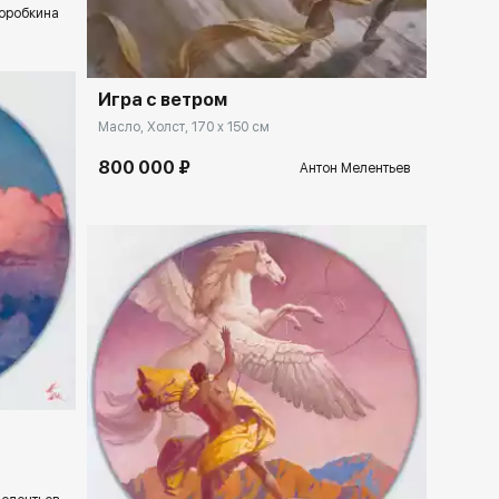
Домен:
rakovgallery.ru
оробкина
Игра с ветром
Масло, Холст, 170 x 150 см
800 000 ₽
Антон Мелентьев
lery.ru
Домен:
rakovgallery.ru