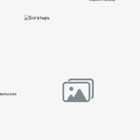
lery.ru
вольская
Домен:
rakovgallery.ru