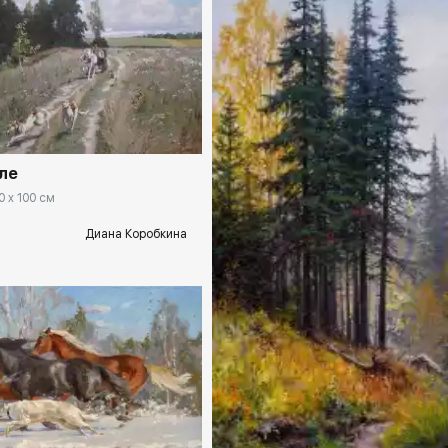
rakovgallery.ru
ле
0 x 100 см
Диана Коробкина
Домен:
rakovgal
rakovgallery.ru