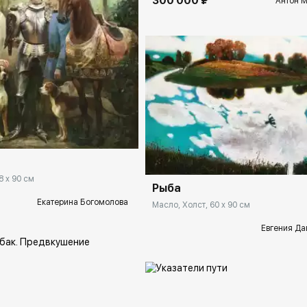
300 000 ₽
Антон 
rakovgallery.ru
Домен:
rakovgal
8 x 90 см
Рыба
Екатерина Богомолова
Масло, Холст, 60 x 90 см
Евгения Да