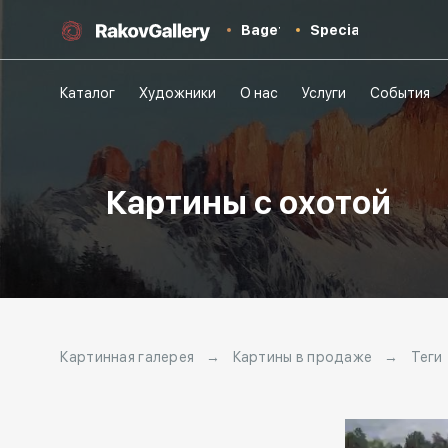
Baget
Special
Каталог
Художники
О нас
Услуги
События
Картины с охотой
Картинная галерея
→
Картины в продаже
→
Теги