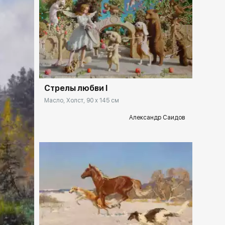
Домен:
rakovgallery.ru
Стрелы любви I
Масло, Холст, 90 x 145 см
Александр Саидов
lery.ru
Домен:
rakovgallery.ru