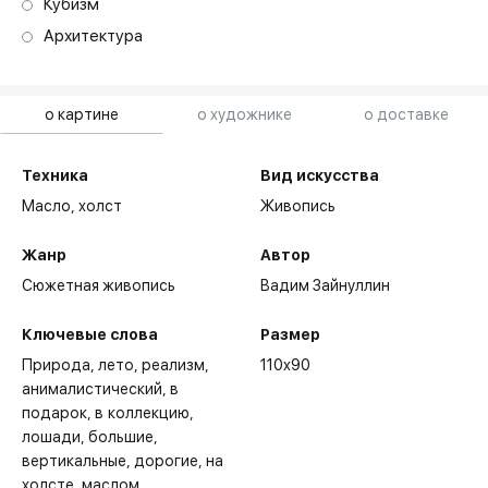
Кубизм
Архитектура
о картине
о художнике
о доставке
Техника
Вид искусства
Масло,
холст
Живопись
Жанр
Автор
Сюжетная живопись
Вадим Зайнуллин
Ключевые слова
Размер
Природа
лето
реализм
110x90
анималистический
в
подарок
в коллекцию
лошади
большие
вертикальные
дорогие
на
холсте
маслом