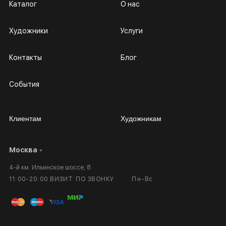
Каталог
О нас
Художники
Услуги
Контакты
Блог
События
Клиентам
Художникам
Москва
Сотрудничество
Личный кабинет
4-й км. Ильинское шоссе, 8
Выставка в галерее
Вопросы и ответы
11:00-20:00 ВИЗИТ ПО ЗВОНКУ
Пн-Вс
Вход в кабинет художника
Оплата и доставка
Публичная оферта