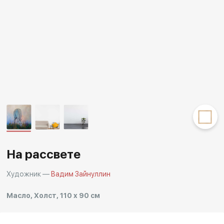
Другие проекты
Rakov
Rakov
special
baget
На рассвете
Художник —
Вадим Зайнуллин
Масло, Холст, 110 x 90 см