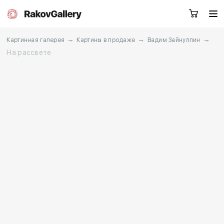
→
→
→
Картинная галерея
Картины в продаже
Вадим Зайнуллин
На рассвете
Москва
Заказать звонок
RU
EN
CN
Каталог
Художники
О нас
Услуги
События
Контакты