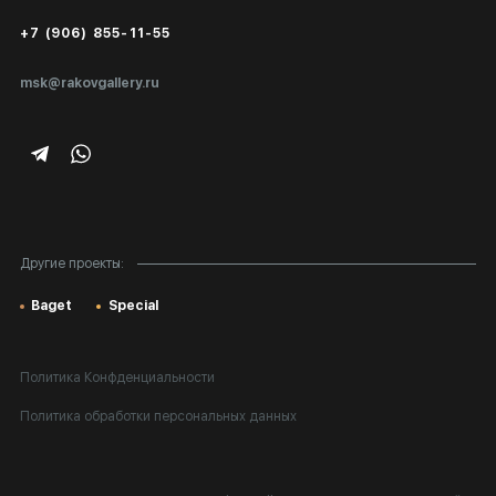
Сертификаты подлинности
+7 (906) 855-11-55
Экспертиза/Вывоз за границу
msk@rakovgallery.ru
Подарочные сертификаты
Корпоративным клиентам
Карта сайта
Другие проекты:
Baget
Special
Политика Конфденциальности
Политика обработки персональных данных