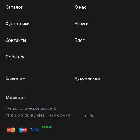
Каталог
О нас
Художники
Услуги
Контакты
Блог
События
Клиентам
Художникам
Москва
Сотрудничество
Личный кабинет
4-й км. Ильинское шоссе, 8
Выставка в галерее
Вопросы и ответы
11:00-20:00 ВИЗИТ ПО ЗВОНКУ
Пн-Вс
Вход в кабинет художника
Оплата и доставка
Публичная оферта