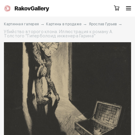
→
→
→
Картинная галерея
Картины в продаже
Ярослав Гурьев
Убийство второго клона. Иллюстрация к роману А.
Толстого "Гиперболоид инженера Гарина"
Москва
Заказать звонок
RU
EN
CN
Каталог
Художники
О нас
Услуги
События
Контакты