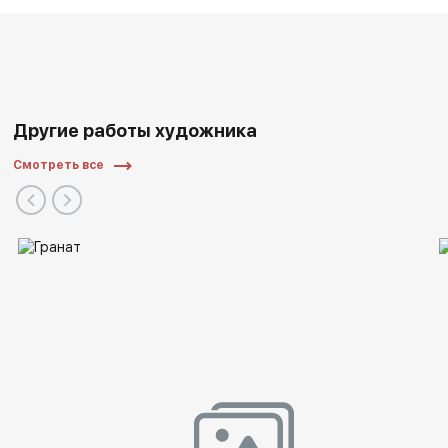
Другие работы художника
Смотреть все
Выставки: