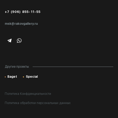
Сертификаты подлинности
+7 (906) 855-11-55
Экспертиза/Вывоз за границу
msk@rakovgallery.ru
Подарочные сертификаты
Корпоративным клиентам
Карта сайта
Другие проекты:
Baget
Special
Политика Конфденциальности
Политика обработки персональных данных