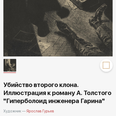
Другие проекты
Rakov
Rakov
special
baget
Убийство второго клона.
Иллюстрация к роману А. Толстого
"Гиперболоид инженера Гарина"
Художник —
Ярослав Гурьев