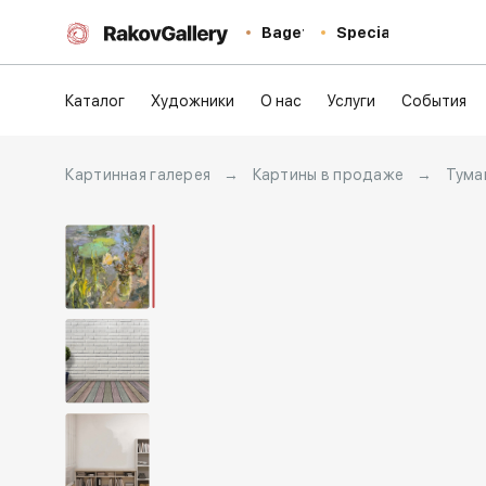
Baget
Special
Каталог
Художники
О нас
Услуги
События
Картинная галерея
→
Картины в продаже
→
Тума