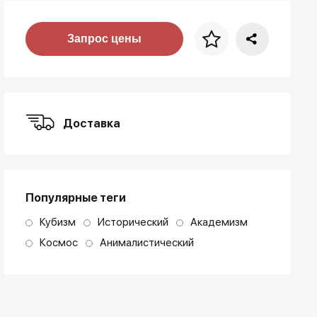
Цена за багет
Запрос цены
art. NA003.1.099
Доставка
Популярные теги
Кубизм
Исторический
Академизм
Космос
Анималистический