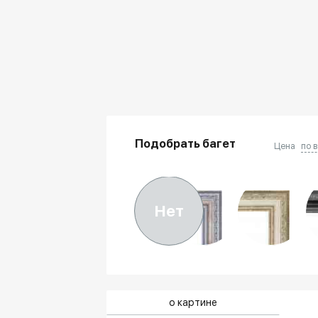
Подобрать багет
Цена
по 
Нет
о картине