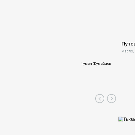
Путе
Масло, 
Туман Жумабаев