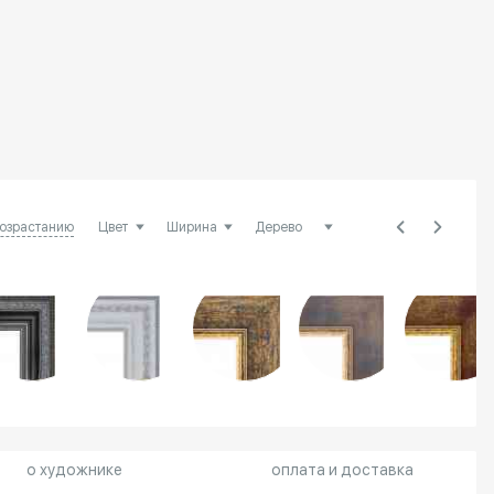
возрастанию
о художнике
оплата и доставка