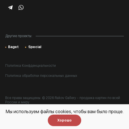
Корпоративным клиентам
Карта сайта
Другие проекты:
Baget
Special
Политика Конфденциальности
Политика обработки персональных данных
Все права защищены. © 2026 Rakov Gallery
- продажа картин по всей
России и миру
Мы используем файлы cookies, чтобы вам было проще.
Разработка:
k[u]b
Хорошо