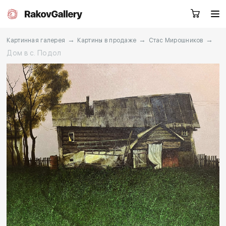
→
→
→
Картинная галерея
Картины в продаже
Стас Мирошников
Дом в с. Подол
Москва
Заказать звонок
RU
EN
CN
Каталог
Художники
О нас
Услуги
События
Контакты