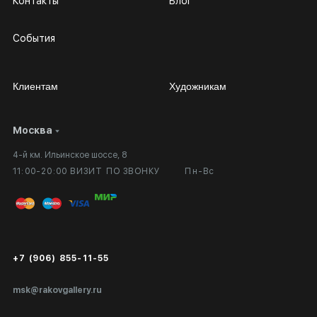
Контакты
Блог
События
Клиентам
Художникам
Москва
Сотрудничество
Личный кабинет
4-й км. Ильинское шоссе, 8
Выставка в галерее
Вопросы и ответы
11:00-20:00 ВИЗИТ ПО ЗВОНКУ
Пн-Вс
Вход в кабинет художника
Оплата и доставка
Публичная оферта
Сертификаты подлинности
+7 (906) 855-11-55
Экспертиза/Вывоз за границу
msk@rakovgallery.ru
Подарочные сертификаты