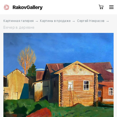
→
→
→
Картинная галерея
Картины в продаже
Сергей Некрасов
Вечер в деревне
Москва
Заказать звонок
RU
EN
CN
Каталог
Художники
О нас
Услуги
События
Контакты