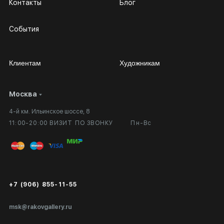
Контакты
Блог
События
Клиентам
Художникам
Москва
Сотрудничество
Личный кабинет
4-й км. Ильинское шоссе, 8
Выставка в галерее
Вопросы и ответы
11:00-20:00 ВИЗИТ ПО ЗВОНКУ
Пн-Вс
Вход в кабинет художника
Оплата и доставка
Публичная оферта
Сертификаты подлинности
+7 (906) 855-11-55
Экспертиза/Вывоз за границу
msk@rakovgallery.ru
Подарочные сертификаты