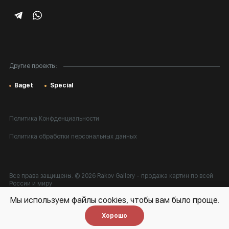
Корпоративным клиентам
Карта сайта
Другие проекты:
Baget
Special
Политика Конфденциальности
Политика обработки персональных данных
Все права защищены. © 2026 Rakov Gallery
- продажа картин по всей
России и миру
Мы используем файлы cookies, чтобы вам было проще.
Разработка:
k[u]b
Хорошо