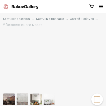
→
→
→
Картинная галерея
Картины в продаже
Сергей Любимов
У Вознесенского моста
Москва
Заказать звонок
RU
EN
CN
Каталог
Художники
О нас
Услуги
События
Контакты