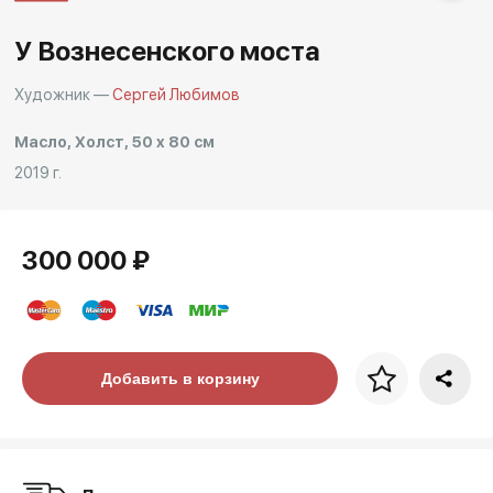
Другие проекты
У Вознесенского моста
Rakov
Rakov
special
baget
Художник —
Сергей Любимов
Масло, Холст, 50 x 80 см
2019 г.
300 000 ₽
Цена за багет
Добавить в корзину
art. NA003.1.099