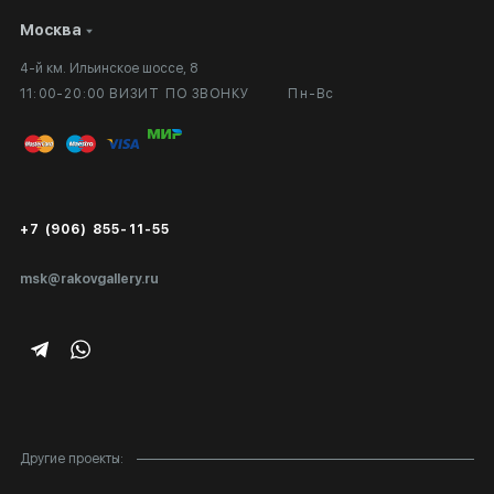
Москва
Сотрудничество
Личный кабинет
4-й км. Ильинское шоссе, 8
Выставка в галерее
Вопросы и ответы
11:00-20:00 ВИЗИТ ПО ЗВОНКУ
Пн-Вс
Вход в кабинет художника
Оплата и доставка
Публичная оферта
Сертификаты подлинности
+7 (906) 855-11-55
Экспертиза/Вывоз за границу
msk@rakovgallery.ru
Подарочные сертификаты
Корпоративным клиентам
Карта сайта
Другие проекты: